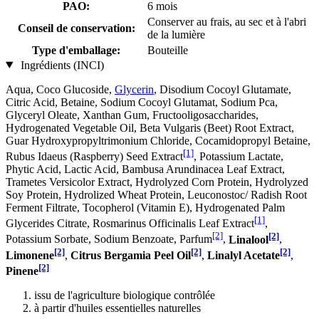
PAO:
6 mois
Conserver au frais, au sec et à l'abri
Conseil de conservation:
de la lumière
Type d'emballage:
Bouteille
Ingrédients (INCI)
Aqua, Coco Glucoside,
Glycerin
, Disodium Cocoyl Glutamate,
Citric Acid, Betaine, Sodium Cocoyl Glutamat, Sodium Pca,
Glyceryl Oleate, Xanthan Gum, Fructooligosaccharides,
Hydrogenated Vegetable Oil, Beta Vulgaris (Beet) Root Extract,
Guar Hydroxypropyltrimonium Chloride, Cocamidopropyl Betaine,
[1]
Rubus Idaeus (Raspberry) Seed Extract
, Potassium Lactate,
Phytic Acid, Lactic Acid, Bambusa Arundinacea Leaf Extract,
Trametes Versicolor Extract, Hydrolyzed Corn Protein, Hydrolyzed
Soy Protein, Hydrolized Wheat Protein, Leuconostoc/ Radish Root
Ferment Filtrate, Tocopherol (Vitamin E), Hydrogenated Palm
[1]
Glycerides Citrate, Rosmarinus Officinalis Leaf Extract
,
[2]
[2]
Potassium Sorbate, Sodium Benzoate, Parfum
,
Linalool
,
[2]
[2]
[2]
Limonene
,
Citrus Bergamia Peel Oil
,
Linalyl Acetate
,
[2]
Pinene
issu de l'agriculture biologique contrôlée
à partir d'huiles essentielles naturelles