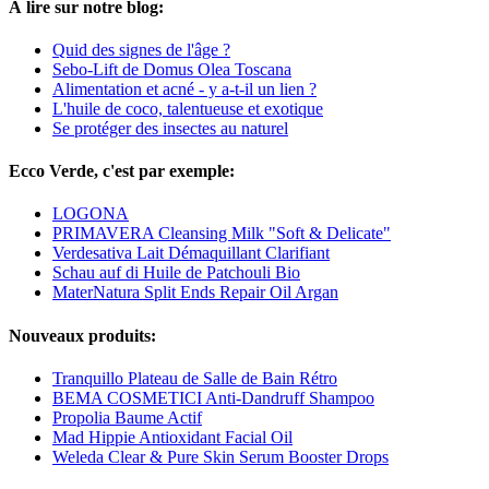
À lire sur notre blog:
Quid des signes de l'âge ?
Sebo-Lift de Domus Olea Toscana
Alimentation et acné - y a-t-il un lien ?
L'huile de coco, talentueuse et exotique
Se protéger des insectes au naturel
Ecco Verde, c'est par exemple:
LOGONA
PRIMAVERA Cleansing Milk "Soft & Delicate"
Verdesativa Lait Démaquillant Clarifiant
Schau auf di Huile de Patchouli Bio
MaterNatura Split Ends Repair Oil Argan
Nouveaux produits:
Tranquillo Plateau de Salle de Bain Rétro
BEMA COSMETICI Anti-Dandruff Shampoo
Propolia Baume Actif
Mad Hippie Antioxidant Facial Oil
Weleda Clear & Pure Skin Serum Booster Drops