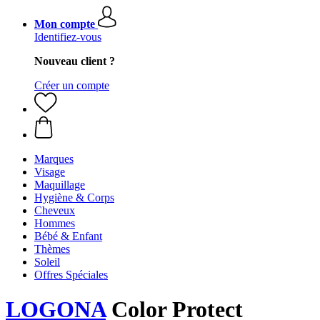
Mon compte
Identifiez-vous
Nouveau client ?
Créer un compte
Marques
Visage
Maquillage
Hygiène & Corps
Cheveux
Hommes
Bébé & Enfant
Thèmes
Soleil
Offres Spéciales
LOGONA
Color Protect