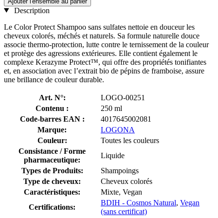
Ajouter l'ensemble au panier
Description
Le Color Protect Shampoo sans sulfates nettoie en douceur les
cheveux colorés, méchés et naturels. Sa formule naturelle douce
associe thermo-protection, lutte contre le ternissement de la couleur
et protège des agressions extérieures. Elle contient également le
complexe Kerazyme Protect™, qui offre des propriétés tonifiantes
et, en association avec l’extrait bio de pépins de framboise, assure
une brillance de couleur durable.
Art. N°:
LOGO-00251
Contenu :
250 ml
Code-barres EAN :
4017645002081
Marque:
LOGONA
Couleur:
Toutes les couleurs
Consistance / Forme
Liquide
pharmaceutique:
Types de Produits:
Shampoings
Type de cheveux:
Cheveux colorés
Caractéristiques:
Mixte, Vegan
BDIH - Cosmos Natural
,
Vegan
Certifications:
(sans certificat)