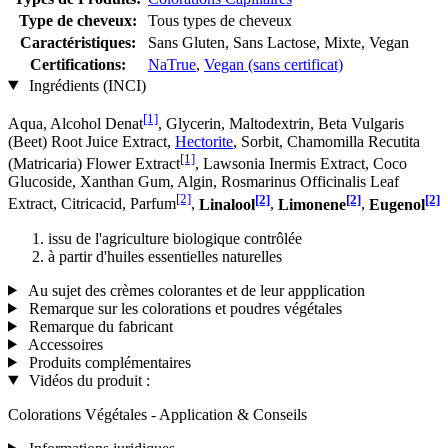
Type de cheveux:
Tous types de cheveux
Caractéristiques:
Sans Gluten, Sans Lactose, Mixte, Vegan
Certifications:
NaTrue
,
Vegan (sans certificat)
Ingrédients (INCI)
[1]
Aqua, Alcohol Denat
, Glycerin, Maltodextrin, Beta Vulgaris
(Beet) Root Juice Extract,
Hectorite
, Sorbit, Chamomilla Recutita
[1]
(Matricaria) Flower Extract
, Lawsonia Inermis Extract, Coco
Glucoside, Xanthan Gum, Algin, Rosmarinus Officinalis Leaf
[2]
[2]
[2]
[2]
Extract, Citricacid, Parfum
,
Linalool
,
Limonene
,
Eugenol
issu de l'agriculture biologique contrôlée
à partir d'huiles essentielles naturelles
Au sujet des crèmes colorantes et de leur appplication
Remarque sur les colorations et poudres végétales
Remarque du fabricant
Accessoires
Produits complémentaires
Vidéos du produit :
Colorations Végétales - Application & Conseils