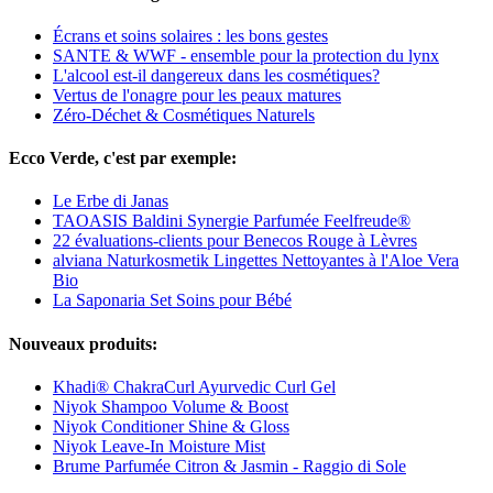
Écrans et soins solaires : les bons gestes
SANTE & WWF - ensemble pour la protection du lynx
L'alcool est-il dangereux dans les cosmétiques?
Vertus de l'onagre pour les peaux matures
Zéro-Déchet & Cosmétiques Naturels
Ecco Verde, c'est par exemple:
Le Erbe di Janas
TAOASIS Baldini Synergie Parfumée Feelfreude®
22 évaluations-clients pour Benecos Rouge à Lèvres
alviana Naturkosmetik Lingettes Nettoyantes à l'Aloe Vera
Bio
La Saponaria Set Soins pour Bébé
Nouveaux produits:
Khadi® ChakraCurl Ayurvedic Curl Gel
Niyok Shampoo Volume & Boost
Niyok Conditioner Shine & Gloss
Niyok Leave-In Moisture Mist
Brume Parfumée Citron & Jasmin - Raggio di Sole