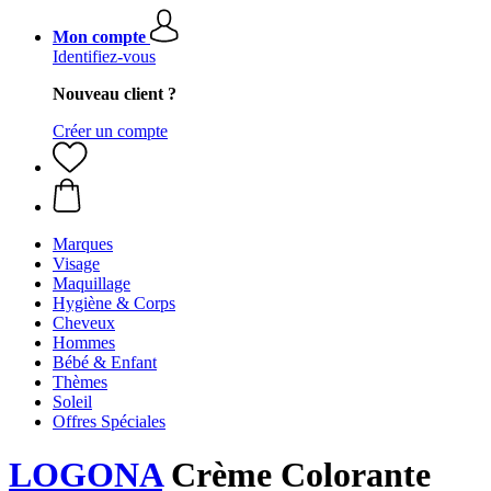
Mon compte
Identifiez-vous
Nouveau client ?
Créer un compte
Marques
Visage
Maquillage
Hygiène & Corps
Cheveux
Hommes
Bébé & Enfant
Thèmes
Soleil
Offres Spéciales
LOGONA
Crème Colorante