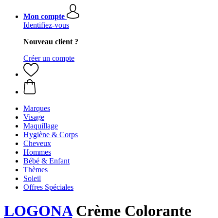
Mon compte
Identifiez-vous
Nouveau client ?
Créer un compte
Marques
Visage
Maquillage
Hygiène & Corps
Cheveux
Hommes
Bébé & Enfant
Thèmes
Soleil
Offres Spéciales
LOGONA
Crème Colorante