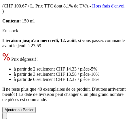
(
CHF 100.67 / L
, Prix TTC dont 8,1% de TVA
-
Hors frais d'envoi
)
Contenu:
150 ml
En stock
Livraison jusqu'au mercredi, 12. août
, si vous passez commande
avant le
jeudi à 23:59
.
Prix dégressif !
à partir de 2 seulement
CHF 14.33
/ pièce
-5%
à partir de 3 seulement
CHF 13.58
/ pièce
-10%
à partir de 6 seulement
CHF 12.37
/ pièce
-18%
Il ne reste plus que 40 exemplaires de ce produit. D'autres arriveront
bientôt ! La date de livraison peut changer si un plus grand nombre
de pièces est commandé.
Ajouter au Panier