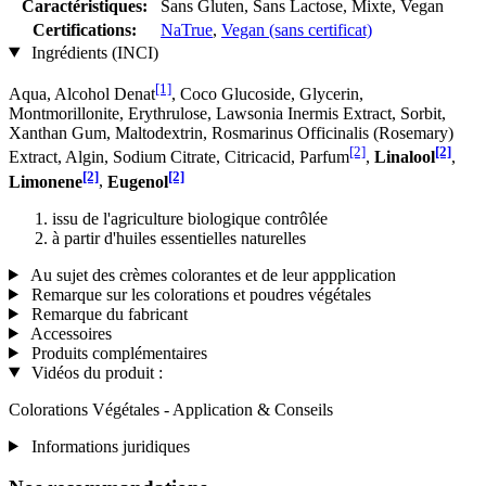
Caractéristiques:
Sans Gluten, Sans Lactose, Mixte, Vegan
Certifications:
NaTrue
,
Vegan (sans certificat)
Ingrédients (INCI)
[1]
Aqua, Alcohol Denat
, Coco Glucoside, Glycerin,
Montmorillonite, Erythrulose, Lawsonia Inermis Extract, Sorbit,
Xanthan Gum, Maltodextrin, Rosmarinus Officinalis (Rosemary)
[2]
[2]
Extract, Algin, Sodium Citrate, Citricacid, Parfum
,
Linalool
,
[2]
[2]
Limonene
,
Eugenol
issu de l'agriculture biologique contrôlée
à partir d'huiles essentielles naturelles
Au sujet des crèmes colorantes et de leur appplication
Remarque sur les colorations et poudres végétales
Remarque du fabricant
Accessoires
Produits complémentaires
Vidéos du produit :
Colorations Végétales - Application & Conseils
Informations juridiques