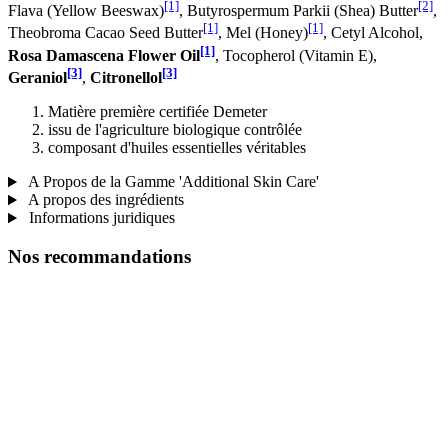
[1]
[2]
Flava (Yellow Beeswax)
, Butyrospermum Parkii (Shea) Butter
,
[1]
[1]
Theobroma Cacao Seed Butter
, Mel (Honey)
, Cetyl Alcohol,
[1]
Rosa Damascena Flower Oil
, Tocopherol (Vitamin E),
[3]
[3]
Geraniol
,
Citronellol
Matière première certifiée Demeter
issu de l'agriculture biologique contrôlée
composant d'huiles essentielles véritables
A Propos de la Gamme 'Additional Skin Care'
A propos des ingrédients
Informations juridiques
Nos recommandations