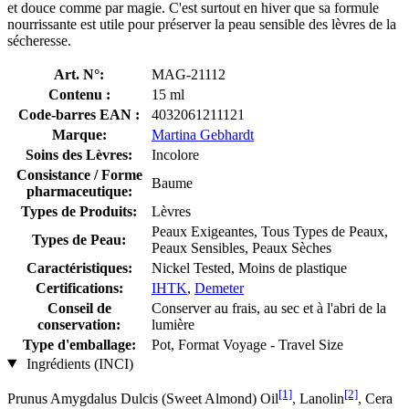
et douce comme par magie. C'est surtout en hiver que sa formule
nourrissante est utile pour préserver la peau sensible des lèvres de la
sécheresse.
Art. N°:
MAG-21112
Contenu :
15 ml
Code-barres EAN :
4032061211121
Marque:
Martina Gebhardt
Soins des Lèvres:
Incolore
Consistance / Forme
Baume
pharmaceutique:
Types de Produits:
Lèvres
Peaux Exigeantes, Tous Types de Peaux,
Types de Peau:
Peaux Sensibles, Peaux Sèches
Caractéristiques:
Nickel Tested, Moins de plastique
Certifications:
IHTK
,
Demeter
Conseil de
Conserver au frais, au sec et à l'abri de la
conservation:
lumière
Type d'emballage:
Pot, Format Voyage - Travel Size
Ingrédients (INCI)
[1]
[2]
Prunus Amygdalus Dulcis (Sweet Almond) Oil
, Lanolin
, Cera