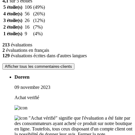
4,1
sur 5 étoiles
5 étoile(s)
106
(49%)
4 étoile(s)
56
(26%)
3 étoile(s)
26
(12%)
2 étoile(s)
16
(7%)
1 étoile(s)
9
(4%)
213
évaluations
2
évaluations en français
129
évaluations écrites dans d'autres langues
Afficher tous les commentaires-clients
Doreen
09 novembre 2023
Achat verifié
"Achat vérifié" signifie que l'évaluation a été faite par
des consommateurs ayant acheté ce produit sur notre boutique
en ligne. Toutefois, tous ceux disposant d'un compte client ont
la possibilité de donner leur avis.
Fermer la note