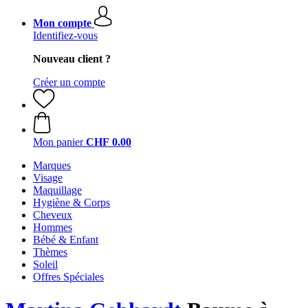
Mon compte
Identifiez-vous
Nouveau client ?
Créer un compte
Mon panier
CHF 0.00
Marques
Visage
Maquillage
Hygiène & Corps
Cheveux
Hommes
Bébé & Enfant
Thèmes
Soleil
Offres Spéciales