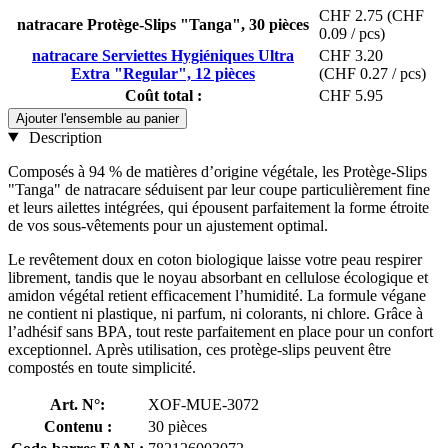
CHF 2.75
(CHF
natracare Protège-Slips "Tanga", 30 pièces
0.09 / pcs)
natracare Serviettes Hygiéniques Ultra
CHF 3.20
Extra "Regular", 12 pièces
(CHF 0.27 / pcs)
Coût total :
CHF 5.95
Ajouter l'ensemble au panier
Description
Composés à 94 % de matières d’origine végétale, les Protège-Slips
"Tanga" de natracare séduisent par leur coupe particulièrement fine
et leurs ailettes intégrées, qui épousent parfaitement la forme étroite
de vos sous-vêtements pour un ajustement optimal.
Le revêtement doux en coton biologique laisse votre peau respirer
librement, tandis que le noyau absorbant en cellulose écologique et
amidon végétal retient efficacement l’humidité. La formule végane
ne contient ni plastique, ni parfum, ni colorants, ni chlore. Grâce à
l’adhésif sans BPA, tout reste parfaitement en place pour un confort
exceptionnel. Après utilisation, ces protège-slips peuvent être
compostés en toute simplicité.
Art. N°:
XOF-MUE-3072
Contenu :
30 pièces