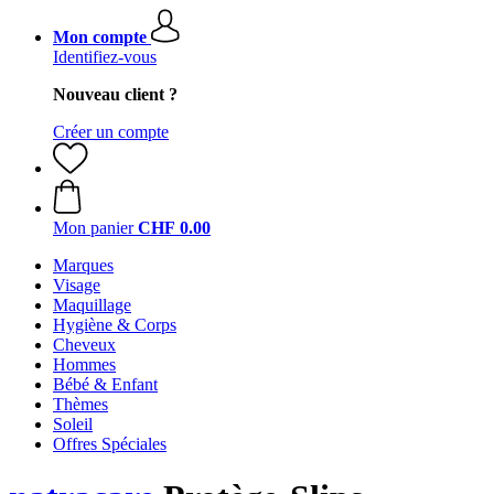
Mon compte
Identifiez-vous
Nouveau client ?
Créer un compte
Mon panier
CHF 0.00
Marques
Visage
Maquillage
Hygiène & Corps
Cheveux
Hommes
Bébé & Enfant
Thèmes
Soleil
Offres Spéciales