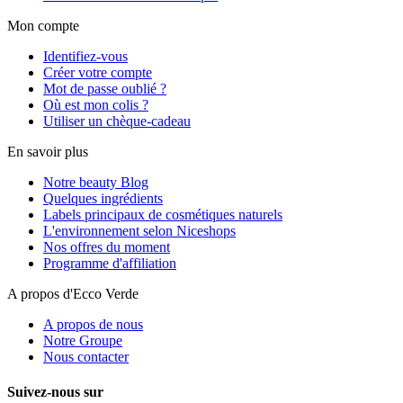
Mon compte
Identifiez-vous
Créer votre compte
Mot de passe oublié ?
Où est mon colis ?
Utiliser un chèque-cadeau
En savoir plus
Notre beauty Blog
Quelques ingrédients
Labels principaux de cosmétiques naturels
L'environnement selon Niceshops
Nos offres du moment
Programme d'affiliation
A propos d'Ecco Verde
A propos de nous
Notre Groupe
Nous contacter
Suivez-nous sur