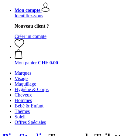
Mon compte
Identifiez-vous
Nouveau client ?
Créer un compte
Mon panier
CHF 0.00
Marques
Visage
Maquillage
Hygiène & Corps
Cheveux
Hommes
Bébé & Enfant
Thèmes
Soleil
Offres Spéciales