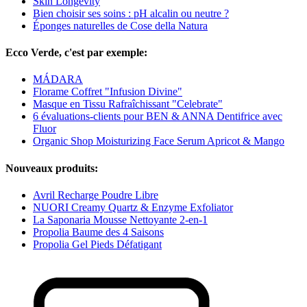
Skin Longevity
Bien choisir ses soins : pH alcalin ou neutre ?
Éponges naturelles de Cose della Natura
Ecco Verde, c'est par exemple:
MÁDARA
Florame Coffret "Infusion Divine"
Masque en Tissu Rafraîchissant "Celebrate"
6 évaluations-clients pour BEN & ANNA Dentifrice avec
Fluor
Organic Shop Moisturizing Face Serum Apricot & Mango
Nouveaux produits:
Avril Recharge Poudre Libre
NUORI Creamy Quartz & Enzyme Exfoliator
La Saponaria Mousse Nettoyante 2-en-1
Propolia Baume des 4 Saisons
Propolia Gel Pieds Défatigant