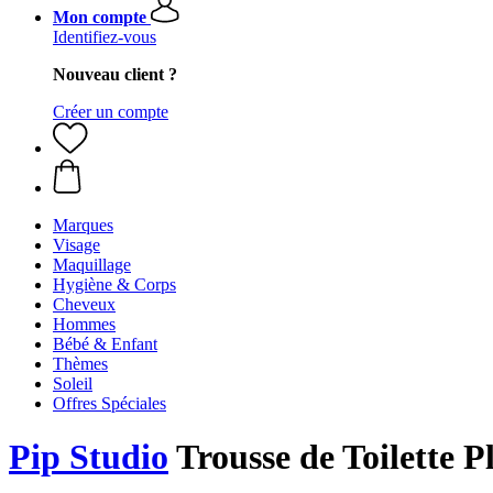
Mon compte
Identifiez-vous
Nouveau client ?
Créer un compte
Marques
Visage
Maquillage
Hygiène & Corps
Cheveux
Hommes
Bébé & Enfant
Thèmes
Soleil
Offres Spéciales
Pip Studio
Trousse de Toilette 