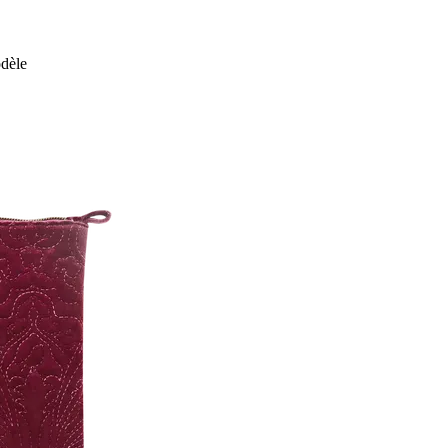
odèle