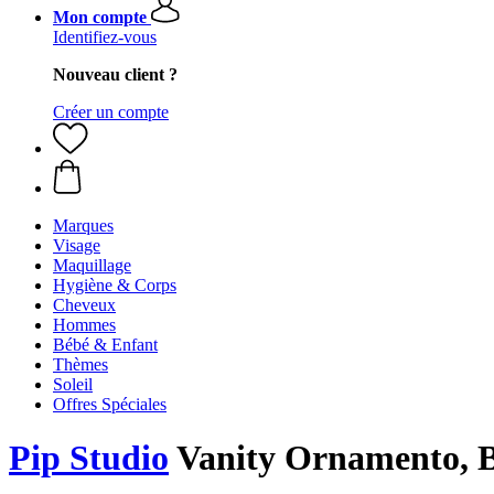
Mon compte
Identifiez-vous
Nouveau client ?
Créer un compte
Marques
Visage
Maquillage
Hygiène & Corps
Cheveux
Hommes
Bébé & Enfant
Thèmes
Soleil
Offres Spéciales
Pip Studio
Vanity Ornamento, 