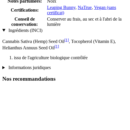
Notes parfumées:
Noix
Leaping Bunny
,
NaTrue
,
Vegan (sans
Certifications:
certificat)
Conseil de
Conserver au frais, au sec et à l'abri de la
conservation:
lumière
Ingrédients (INCI)
[1]
Cannabis Sativa (Hemp) Seed Oil
, Tocopherol (Vitamin E),
[1]
Helianthus Annuus Seed Oil
issu de l'agriculture biologique contrôlée
Informations juridiques
Nos recommandations