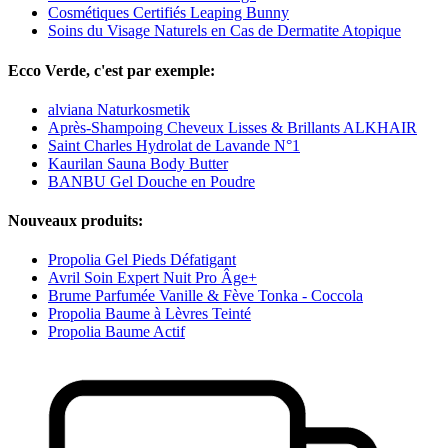
Cosmétiques Certifiés Leaping Bunny
Soins du Visage Naturels en Cas de Dermatite Atopique
Ecco Verde, c'est par exemple:
alviana Naturkosmetik
Après-Shampoing Cheveux Lisses & Brillants ALKHAIR
Saint Charles Hydrolat de Lavande N°1
Kaurilan Sauna Body Butter
BANBU Gel Douche en Poudre
Nouveaux produits:
Propolia Gel Pieds Défatigant
Avril Soin Expert Nuit Pro Âge+
Brume Parfumée Vanille & Fève Tonka - Coccola
Propolia Baume à Lèvres Teinté
Propolia Baume Actif