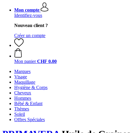
Mon compte
Identifiez-vous
Nouveau client ?
Créer un compte
Mon panier
CHF 0.00
Marques
Visage
Maquillage
Hygiène & Corps
Cheveux
Hommes
Bébé & Enfant
Thèmes
Soleil
Offres Spéciales