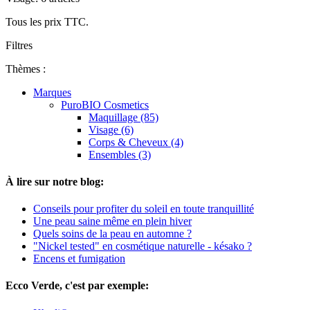
Tous les prix TTC.
Filtres
Thèmes :
Marques
PuroBIO Cosmetics
Maquillage (85)
Visage (6)
Corps & Cheveux (4)
Ensembles (3)
À lire sur notre blog:
Conseils pour profiter du soleil en toute tranquillité
Une peau saine même en plein hiver
Quels soins de la peau en automne ?
"Nickel tested" en cosmétique naturelle - késako ?
Encens et fumigation
Ecco Verde, c'est par exemple: