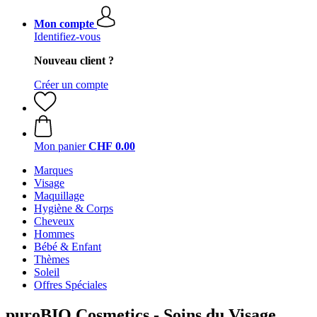
Mon compte
Identifiez-vous
Nouveau client ?
Créer un compte
Mon panier
CHF 0.00
Marques
Visage
Maquillage
Hygiène & Corps
Cheveux
Hommes
Bébé & Enfant
Thèmes
Soleil
Offres Spéciales
puroBIO Cosmetics - Soins du Visage