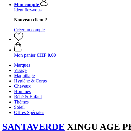
Mon compte
Identifiez-vous
Nouveau client ?
Créer un compte
Mon panier
CHF 0.00
Marques
Visage
Maquillage
Hygiène & Corps
Cheveux
Hommes
Bébé & Enfant
Thèmes
Soleil
Offres Spéciales
SANTAVERDE
XINGU AGE PERF