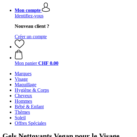
Mon compte
Identifiez-vous
Nouveau client ?
Créer un compte
Mon panier
CHF 0.00
Marques
Visage
Maquillage
Hygiène & Corps
Cheveux
Hommes
Bébé & Enfant
Thèmes
Soleil
Offres Spéciales
Gels Nettoyants Vegan pour le Visage