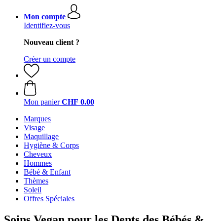
Mon compte
Identifiez-vous
Nouveau client ?
Créer un compte
Mon panier
CHF 0.00
Marques
Visage
Maquillage
Hygiène & Corps
Cheveux
Hommes
Bébé & Enfant
Thèmes
Soleil
Offres Spéciales
Soins Vegan pour les Dents des Bébés &