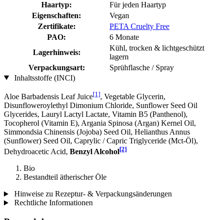
Haartyp:
Für jeden Haartyp
Eigenschaften:
Vegan
Zertifikate:
PETA Cruelty Free
PAO:
6 Monate
Kühl, trocken & lichtgeschützt
Lagerhinweis:
lagern
Verpackungsart:
Sprühflasche / Spray
Inhaltsstoffe (INCI)
[1]
Aloe Barbadensis Leaf Juice
, Vegetable Glycerin,
Disunfloweroylethyl Dimonium Chloride, Sunflower Seed Oil
Glycerides, Lauryl Lactyl Lactate, Vitamin B5 (Panthenol),
Tocopherol (Vitamin E), Argania Spinosa (Argan) Kernel Oil,
Simmondsia Chinensis (Jojoba) Seed Oil, Helianthus Annus
(Sunflower) Seed Oil, Caprylic / Capric Triglyceride (Mct-Öl),
[2]
Dehydroacetic Acid,
Benzyl Alcohol
Bio
Bestandteil ätherischer Öle
Hinweise zu Rezeptur- & Verpackungsänderungen
Rechtliche Informationen