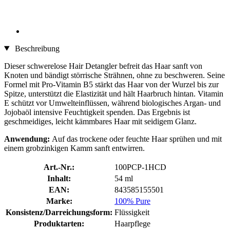
Beschreibung
Dieser schwerelose Hair Detangler befreit das Haar sanft von
Knoten und bändigt störrische Strähnen, ohne zu beschweren. Seine
Formel mit Pro-Vitamin B5 stärkt das Haar von der Wurzel bis zur
Spitze, unterstützt die Elastizität und hält Haarbruch hintan. Vitamin
E schützt vor Umwelteinflüssen, während biologisches Argan- und
Jojobaöl intensive Feuchtigkeit spenden. Das Ergebnis ist
geschmeidiges, leicht kämmbares Haar mit seidigem Glanz.
Anwendung:
Auf das trockene oder feuchte Haar sprühen und mit
einem grobzinkigen Kamm sanft entwirren.
Art.-Nr.:
100PCP-1HCD
Inhalt:
54 ml
EAN:
843585155501
Marke:
100% Pure
Konsistenz/Darreichungsform:
Flüssigkeit
Produktarten:
Haarpflege