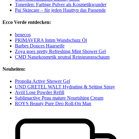
Tonerden: Farbige Pulver als Kosmetikwunder
Pai Skincare – für jeden Hauttyp das Passende
Ecco Verde entdecken:
benecos
PRIMAVERA Intim Wundschutz Öl
Barbes Douces Haarseife
Zoya goes pretty Refreshing Mint Shower Gel
CMD Naturkosmetik neutral Reinigungsschaum
Neuheiten:
Propolia Active Shower Gel
UND GRETEL WALT Hydrating & Setting Spray
Avril Lose Powder Refill
Sublimactive Peau mature Nourishing Cream
ROYS Beauty Pure Deo Roll-On Man