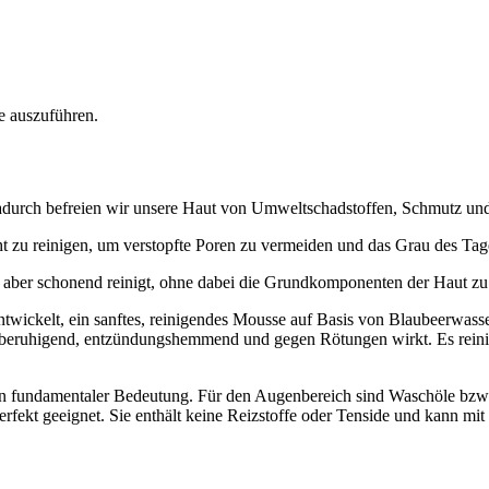
te auszuführen.
. Dadurch befreien wir unsere Haut von Umweltschadstoffen, Schmutz un
icht zu reinigen, um verstopfte Poren zu vermeiden und das Grau des T
tiv aber schonend reinigt, ohne dabei die Grundkomponenten der Haut z
twickelt, ein sanftes, reinigendes Mousse auf Basis von Blaubeerwasse
eruhigend, entzündungshemmend und gegen Rötungen wirkt. Es reinigt s
on fundamentaler Bedeutung. Für den Augenbereich sind Waschöle bzw.
rfekt geeignet. Sie enthält keine Reizstoffe oder Tenside und kann mi