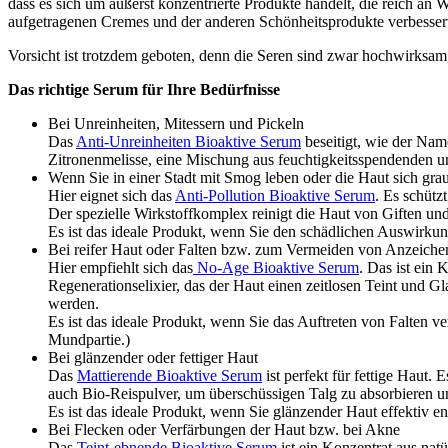
dass es sich um äußerst konzentrierte Produkte handelt, die reich an 
aufgetragenen Cremes und der anderen Schönheitsprodukte verbesser
Vorsicht ist trotzdem geboten, denn die Seren sind zwar hochwirksam
Das richtige Serum für Ihre Bedürfnisse
Bei Unreinheiten, Mitessern und Pickeln
Das
Anti-Unreinheiten Bioaktive Serum
beseitigt, wie der Nam
Zitronenmelisse, eine Mischung aus feuchtigkeitsspendenden un
Wenn Sie in einer Stadt mit Smog leben oder die Haut sich gra
Hier eignet sich das
Anti-Pollution Bioaktive Serum
. Es schütz
Der spezielle Wirkstoffkomplex reinigt die Haut von Giften und
Es ist das ideale Produkt, wenn Sie den schädlichen Auswirku
Bei reifer Haut oder Falten bzw. zum Vermeiden von Anzeiche
Hier empfiehlt sich das
No-Age Bioaktive Serum
. Das ist ein
Regenerationselixier, das der Haut einen zeitlosen Teint und 
werden.
Es ist das ideale Produkt, wenn Sie das Auftreten von Falten 
Mundpartie.)
Bei glänzender oder fettiger Haut
Das
Mattierende Bioaktive Serum
ist perfekt für fettige Haut.
auch Bio-Reispulver, um überschüssigen Talg zu absorbieren 
Es ist das ideale Produkt, wenn Sie glänzender Haut effektiv 
Bei Flecken oder Verfärbungen der Haut bzw. bei Akne
Das
Teint-ebnende Bioaktive Serum
ist ein Konzentrat aus nat