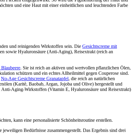
chten und eine Haut mit einer einheitlichen und leuchtenden Farbe
henden und reinigenden Wirkstoffen sein. Die
Gesichtscreme mit
ten sowie Hyaluronsäure (Anti-Aging), Reisextrakt (reich an
 Blaubeere
. Sie ist reich an aktiven und wertvollen pflanzlichen Ölen,
ulation schützen und ein echtes Allheilmittel gegen Couperose sind.
e
No-Age Gesichtscreme Granatapfel
, die reich an natürlichen
enölen (Karitè, Baobab, Argan, Jojoba und Olive) hergestellt und
nd Anti-Aging-Wirkstoffen (Vitamin E, Hyaluronsäure und Reisextrakt)
hten, kann eine personalisierte Schönheitsroutine erstellen.
e jeweiligen Bedürfnisse zusammengestellt. Das Ergebnis sind drei