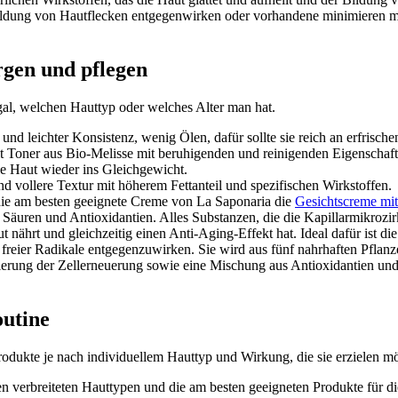
Bildung von Hautflecken entgegenwirken oder vorhandene minimieren mö
rgen und pflegen
egal, welchen Hauttyp oder welches Alter man hat.
und leichter Konsistenz, wenig Ölen, dafür sollte sie reich an erfrisc
ält Toner aus Bio-Melisse mit beruhigenden und reinigenden Eigenschaf
ie Haut wieder ins Gleichgewicht.
nd vollere Textur mit höherem Fettanteil und spezifischen Wirkstoffen.
 die am besten geeignete Creme von La Saponaria die
Gesichtscreme mit
Säuren und Antioxidantien. Alles Substanzen, die die Kapillarmikrozirk
t nährt und gleichzeitig einen Anti-Aging-Effekt hat. Ideal dafür ist di
 freier Radikale entgegenzuwirken. Sie wird aus fünf nahrhaften Pflanz
ulierung der Zellerneuerung sowie eine Mischung aus Antioxidantien u
outine
odukte je nach individuellem Hauttyp und Wirkung, die sie erzielen möc
n verbreiteten Hauttypen und die am besten geeigneten Produkte für di