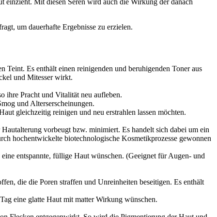
Haut einzieht. Mit diesen Seren wird auch die Wirkung der danach
ragt, um dauerhafte Ergebnisse zu erzielen.
ten Teint. Es enthält einen reinigenden und beruhigenden Toner aus
ckel und Mitesser wirkt.
 ihre Pracht und Vitalität neu aufleben.
, Smog und Alterserscheinungen.
ut gleichzeitig reinigen und neu erstrahlen lassen möchten.
 Hautalterung vorbeugt bzw. minimiert. Es handelt sich dabei um ein
e durch hochentwickelte biotechnologische Kosmetikprozesse gewonnen
 eine entspannte, füllige Haut wünschen. (Geeignet für Augen- und
ffen, die die Poren straffen und Unreinheiten beseitigen. Es enthält
 Tag eine glatte Haut mit matter Wirkung wünschen.
g von Flecken entgegenwirkt. So wird die Pigmentierung der Haut und