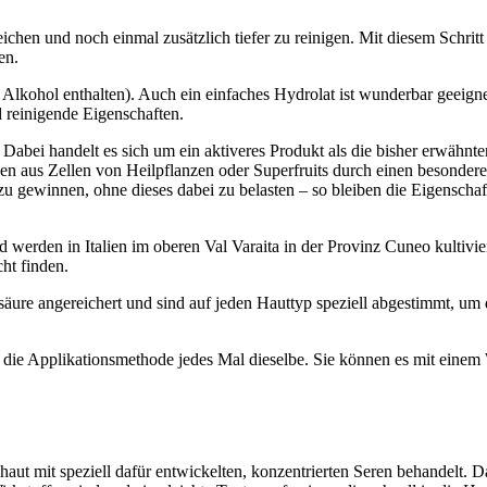
eichen und noch einmal zusätzlich tiefer zu reinigen. Mit diesem Schri
en.
 Alkohol enthalten). Auch ein einfaches Hydrolat ist wunderbar geeignet
reinigende Eigenschaften.
 Dabei handelt es sich um ein aktiveres Produkt als die bisher erwähnten
rden aus Zellen von Heilpflanzen oder Superfruits durch einen besond
u gewinnen, ohne dieses dabei zu belasten – so bleiben die Eigenschafte
werden in Italien im oberen Val Varaita in der Provinz Cuneo kultivie
ht finden.
re angereichert und sind auf jeden Hauttyp speziell abgestimmt, um di
ie Applikationsmethode jedes Mal dieselbe. Sie können es mit einem W
haut mit speziell dafür entwickelten, konzentrierten Seren behandelt. 