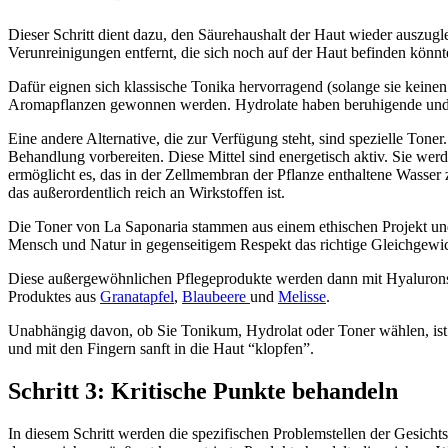
Dieser Schritt dient dazu, den Säurehaushalt der Haut wieder auszugl
Verunreinigungen entfernt, die sich noch auf der Haut befinden könnt
Dafür eignen sich klassische Tonika hervorragend (solange sie keinen
Aromapflanzen gewonnen werden. Hydrolate haben beruhigende und 
Eine andere Alternative, die zur Verfügung steht, sind spezielle Toner.
Behandlung vorbereiten. Diese Mittel sind energetisch aktiv. Sie we
ermöglicht es, das in der Zellmembran der Pflanze enthaltene Wasser z
das außerordentlich reich an Wirkstoffen ist.
Die Toner von La Saponaria stammen aus einem ethischen Projekt und 
Mensch und Natur in gegenseitigem Respekt das richtige Gleichgewic
Diese außergewöhnlichen Pflegeprodukte werden dann mit Hyaluronsäu
Produktes aus
Granatapfel
,
Blaubeere
und
Melisse
.
Unabhängig davon, ob Sie Tonikum, Hydrolat oder Toner wählen, ist d
und mit den Fingern sanft in die Haut “klopfen”.
Schritt 3: Kritische Punkte behandeln
In diesem Schritt werden die spezifischen Problemstellen der Gesichts