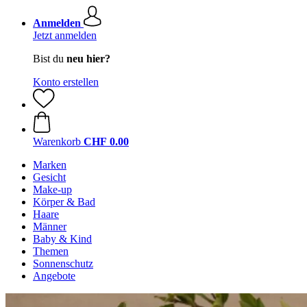
Anmelden
Jetzt anmelden
Bist du
neu hier?
Konto erstellen
Warenkorb
CHF 0.00
Marken
Gesicht
Make-up
Körper & Bad
Haare
Männer
Baby & Kind
Themen
Sonnenschutz
Angebote