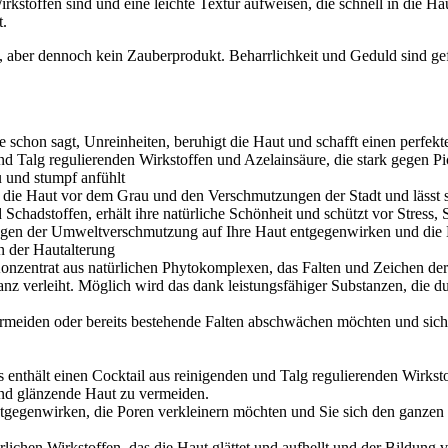
Wirkstoffen sind und eine leichte Textur aufweisen, die schnell in die 
t.
, aber dennoch kein Zauberprodukt. Beharrlichkeit und Geduld sind gef
e schon sagt, Unreinheiten, beruhigt die Haut und schafft einen perfek
d Talg regulierenden Wirkstoffen und Azelainsäure, die stark gegen Pi
u und stumpf anfühlt
t die Haut vor dem Grau und den Verschmutzungen der Stadt und lässt so
 Schadstoffen, erhält ihre natürliche Schönheit und schützt vor Stress
ngen der Umweltverschmutzung auf Ihre Haut entgegenwirken und die Ha
n der Hautalterung
 Konzentrat aus natürlichen Phytokomplexen, das Falten und Zeichen der
Glanz verleiht. Möglich wird das dank leistungsfähiger Substanzen, di
vermeiden oder bereits bestehende Falten abschwächen möchten und sich
 Es enthält einen Cocktail aus reinigenden und Talg regulierenden Wirksto
und glänzende Haut zu vermeiden.
entgegenwirken, die Poren verkleinern möchten und Sie sich den ganzen
ürlichen Wirkstoffen, das die Haut glättet und aufhellt und der Bildun