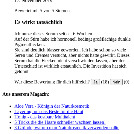
17. November 2019
Bewertet mit 5 von 5 Sternen.
Es wirkt tatsächlich
Ich nutze dieses Serum seit ca. 6 Wochen.
Auf der Stirn habe ich hormonell bedingt großflächige dunkle
Pigmentflecken.
Sie sind deutlich blasser geworden. Ich habe schon so viele
Seren und Cremes versucht, aber nichts hatte gewirkt. Dieses
Serum hat die Flecken nicht verschwinden lassen, aber der
Unterschied ist wirklich erstaunlich. Die Investition hat sich
gelohnt.
War diese Bewertung für dich hilfreich?
(18)
(0)
Ja
Nein
Aus unserem Magazin:
Aloe Vera - Königin der Naturkosmetik
Layering: nur das Beste für die Haut
Honig - das kostbare Multitalent
5 Tricks die die Haare schneller wachsen lassen!
3 Gründe, warum man Naturkosmetik verwenden sollte