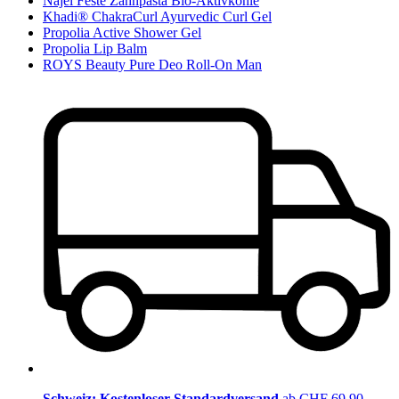
Najel Feste Zahnpasta Bio-Aktivkohle
Khadi® ChakraCurl Ayurvedic Curl Gel
Propolia Active Shower Gel
Propolia Lip Balm
ROYS Beauty Pure Deo Roll-On Man
Schweiz: Kostenloser Standardversand
ab CHF 69.90