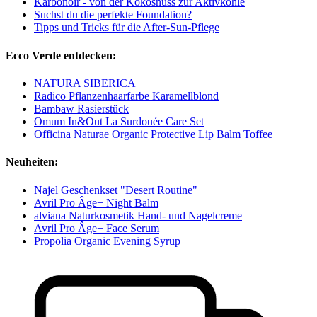
Karbonoir - von der Kokosnuss zur Aktivkohle
Suchst du die perfekte Foundation?
Tipps und Tricks für die After-Sun-Pflege
Ecco Verde entdecken:
NATURA SIBERICA
Radico Pflanzenhaarfarbe Karamellblond
Bambaw Rasierstück
Omum In&Out La Surdouée Care Set
Officina Naturae Organic Protective Lip Balm Toffee
Neuheiten:
Najel Geschenkset "Desert Routine"
Avril Pro Âge+ Night Balm
alviana Naturkosmetik Hand- und Nagelcreme
Avril Pro Âge+ Face Serum
Propolia Organic Evening Syrup