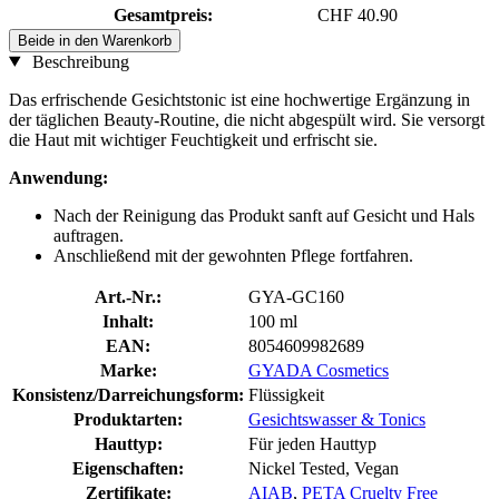
Gesamtpreis:
CHF 40.90
Beide in den Warenkorb
Beschreibung
Das erfrischende Gesichtstonic ist eine hochwertige Ergänzung in
der täglichen Beauty-Routine, die nicht abgespült wird. Sie versorgt
die Haut mit wichtiger Feuchtigkeit und erfrischt sie.
Anwendung:
Nach der Reinigung das Produkt sanft auf Gesicht und Hals
auftragen.
Anschließend mit der gewohnten Pflege fortfahren.
Art.-Nr.:
GYA-GC160
Inhalt:
100 ml
EAN:
8054609982689
Marke:
GYADA Cosmetics
Konsistenz/Darreichungsform:
Flüssigkeit
Produktarten:
Gesichtswasser & Tonics
Hauttyp:
Für jeden Hauttyp
Eigenschaften:
Nickel Tested, Vegan
Zertifikate:
AIAB
,
PETA Cruelty Free