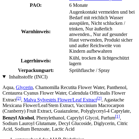
PAO:
6 Monate
Augenkontakt vermeiden und bei
Bedarf mit reichlich Wasser
ausspülen, Nicht schlucken /
trinken, Nur äußerlich
Warnhinweis:
anwenden., Nur auf gesunder
Haut verwenden, Produkt sicher
und außer Reichweite von
Kindern aufbewahren
Kühl, trocken & lichtgeschützt
Lagerhinweis:
lagern
Verpackungsart:
Sprühflasche / Spray
Inhaltsstoffe (INCI)
Aqua,
Glycerin
, Chamomilla Recutita Flower Water, Panthenol,
Centaurea Cyanus Flower Water, Calendula Officinalis Flower
[2]
[2]
Extract
,
Malva Sylvestris Flower/Leaf Extract
, Agastache
Mexicana Flower/Leaf/Stem Extract, Vaccinium Macrocarpon
(Cranberry) Fruit Extract, Guaiazulene, Polyglyceryl-4 Caprylate,
[1]
Benzyl Alcohol
, Phenylethanol, Caprylyl Glycol, Parfum
,
Sodium Lauroyl Glutamate, Decyl Glucoside, Diglycerin, Citric
Acid, Sodium Benzoate, Lactic Acid