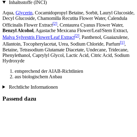
Inhaltsstoffe (INCI)
Aqua,
Glycerin
, Cocamidopropyl Betaine, Sorbit, Lauryl Glucoside,
Decyl Glucoside, Chamomilla Recutita Flower Water, Calendula
[2]
Officinalis Flower Extract
, Centaurea Cyanus Flower Water,
Benzyl Alcohol
, Agastache Mexicana Flower/Leaf/Stem Extract,
[2]
Malva Sylvestris Flower/Leaf Extract
, Panthenol, Guaiazulene,
[1]
Allantoin, Tocopherylacetat, Urea, Sodium Chloride, Parfum
,
Betaine, Tetrasodium Glutamate Diacetate, Undecane, Tridecane,
Phenylethanol, Caprylyl Glycol, Lactic Acid, Citric Acid, Sodium
Hydroxyde
entsprechend der AIAB-Richtlinien
aus biologischem Anbau
Rechtliche Informationen
Passend dazu