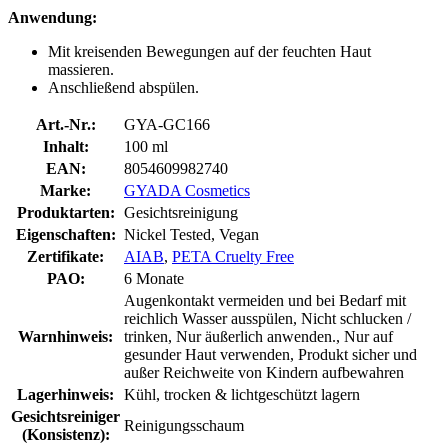
Anwendung:
Mit kreisenden Bewegungen auf der feuchten Haut
massieren.
Anschließend abspülen.
Art.-Nr.:
GYA-GC166
Inhalt:
100 ml
EAN:
8054609982740
Marke:
GYADA Cosmetics
Produktarten:
Gesichtsreinigung
Eigenschaften:
Nickel Tested, Vegan
Zertifikate:
AIAB
,
PETA Cruelty Free
PAO:
6 Monate
Augenkontakt vermeiden und bei Bedarf mit
reichlich Wasser ausspülen, Nicht schlucken /
Warnhinweis:
trinken, Nur äußerlich anwenden., Nur auf
gesunder Haut verwenden, Produkt sicher und
außer Reichweite von Kindern aufbewahren
Lagerhinweis:
Kühl, trocken & lichtgeschützt lagern
Gesichtsreiniger
Reinigungsschaum
(Konsistenz):