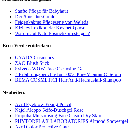
Sanfte Pflege für Babyhaut
Der Sunshine-Guide
Feigenkaktus-Pflegeserie von Weleda
Kleines Lexikon der Kosmetikpinsel
Warum auf Naturkosmetik umsteigen?
Ecco Verde entdecken:
GYADA Cosmetics
ZAO Blush Stick
Sylveco WOW Face Cleansing Gel
7 Erfahrungsberichte für 100% Pure Vitamin C Serum
BEMA COSMETICI Hair Anti-Haarausfall-Shampoo
Neuheiten:
Avril Eyebrow Fixing Pencil
Najel Aleppo Seife-Duschgel Rose
Propolia Moisturising Face Cream Dry Skin
PHYTORELAX LABORATORIES Almond Showergel
Avril Color Protective Care