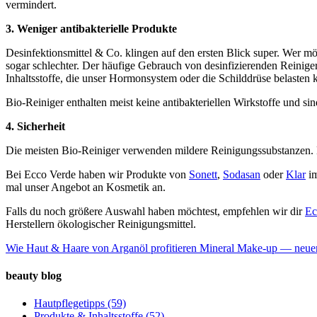
vermindert.
3. Weniger antibakterielle Produkte
Desinfektionsmittel & Co. klingen auf den ersten Blick super. Wer möc
sogar schlechter. Der häufige Gebrauch von desinfizierenden Reiniger
Inhaltsstoffe, die unser Hormonsystem oder die Schilddrüse belasten
Bio-Reiniger enthalten meist keine antibakteriellen Wirkstoffe und s
4. Sicherheit
Die meisten Bio-Reiniger verwenden mildere Reinigungssubstanzen. Das
Bei Ecco Verde haben wir Produkte von
Sonett
,
Sodasan
oder
Klar
im
mal unser Angebot an Kosmetik an.
Falls du noch größere Auswahl haben möchtest, empfehlen wir dir
Ec
Herstellern ökologischer Reinigungsmittel.
Wie Haut & Haare von Arganöl profitieren
Mineral Make-up — neuer 
beauty blog
Hautpflegetipps
(59)
Produkte & Inhaltsstoffe
(52)