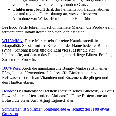
verleiht Haaren wieder einen gesunden Glanz.
Chiliferment
beugt dank der Fermentation Hautirritationen
vor und regt die Durchblutung an, was zur besseren
Aufnahme von Wirkstoffen durch die Haut führt.
Bei Ecco Verde führen wir schon mehrere Marken, die Produkte mit
fermentierten Inhaltsstoffen anbieten, darunter sind:
WHAMISA
: Diese Marke steht für reine Naturkosmetik in
Bioqualität. Sie stammt aus Korea und der Name bedeutet Blume
(Wha), Schönheit (Mi) und die Zahl vier (Sa) für die vier
Inhaltsstoffe, auf denen das Hauptaugenmerk liegt: Blüten, Früchte,
Samen und Wurzeln.
100% Pure:
Auch die amerikanische Beauty-Marke setzt in einer
Pflegelinie auf fermentierte Inhaltsstoffe. Biofermentiertes
Reiswasser ist reich an Vitaminen und Enzymen, die pflegen und
den Hautton ebnen.
Delidea:
Der italienische Hersteller setzt in seiner Blueberry & Lotus
Flower-Linie auf fermentierte Aktivstoffe. Diese Biofermente aus
Lotusblüte bieten Anti-Aging-Eigenschaften.
Sommerzeit ist Splisszeit
Sonnenpflege & -schutz: der Haut etwas
Gutes tun