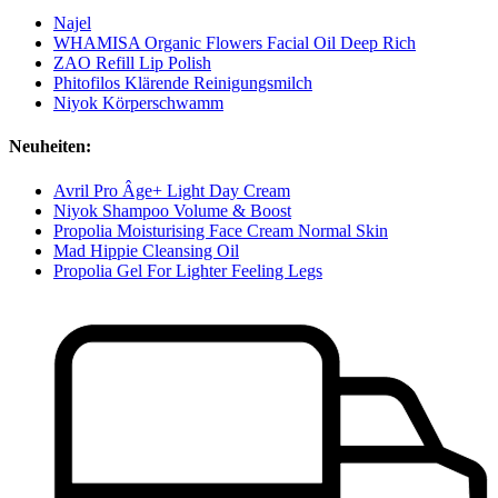
Najel
WHAMISA Organic Flowers Facial Oil Deep Rich
ZAO Refill Lip Polish
Phitofilos Klärende Reinigungsmilch
Niyok Körperschwamm
Neuheiten:
Avril Pro Âge+ Light Day Cream
Niyok Shampoo Volume & Boost
Propolia Moisturising Face Cream Normal Skin
Mad Hippie Cleansing Oil
Propolia Gel For Lighter Feeling Legs