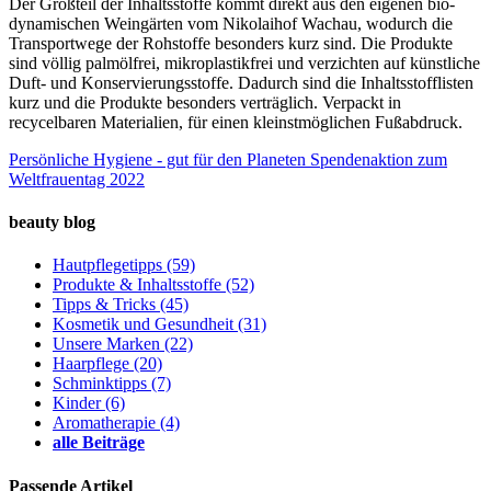
Der Großteil der Inhaltsstoffe kommt direkt aus den eigenen bio-
dynamischen Weingärten vom Nikolaihof Wachau, wodurch die
Transportwege der Rohstoffe besonders kurz sind. Die Produkte
sind völlig palmölfrei, mikroplastikfrei und verzichten auf künstliche
Duft- und Konservierungsstoffe. Dadurch sind die Inhaltsstofflisten
kurz und die Produkte besonders verträglich. Verpackt in
recycelbaren Materialien, für einen kleinstmöglichen Fußabdruck.
Persönliche Hygiene - gut für den Planeten
Spendenaktion zum
Weltfrauentag 2022
beauty blog
Hautpflegetipps
(59)
Produkte & Inhaltsstoffe
(52)
Tipps & Tricks
(45)
Kosmetik und Gesundheit
(31)
Unsere Marken
(22)
Haarpflege
(20)
Schminktipps
(7)
Kinder
(6)
Aromatherapie
(4)
alle Beiträge
Passende Artikel