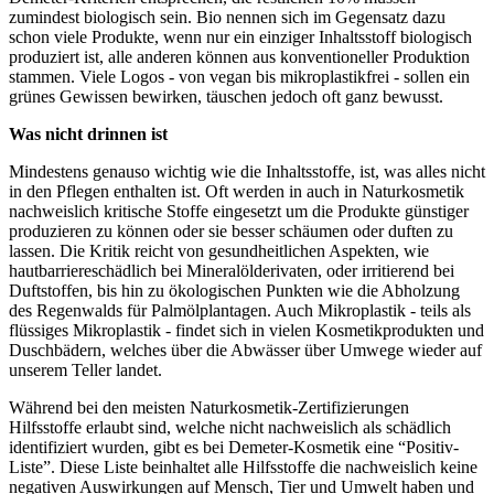
zumindest biologisch sein. Bio nennen sich im Gegensatz dazu
schon viele Produkte, wenn nur ein einziger Inhaltsstoff biologisch
produziert ist, alle anderen können aus konventioneller Produktion
stammen. Viele Logos - von vegan bis mikroplastikfrei - sollen ein
grünes Gewissen bewirken, täuschen jedoch oft ganz bewusst.
Was nicht drinnen ist
Mindestens genauso wichtig wie die Inhaltsstoffe, ist, was alles nicht
in den Pflegen enthalten ist. Oft werden in auch in Naturkosmetik
nachweislich kritische Stoffe eingesetzt um die Produkte günstiger
produzieren zu können oder sie besser schäumen oder duften zu
lassen. Die Kritik reicht von gesundheitlichen Aspekten, wie
hautbarriereschädlich bei Mineralölderivaten, oder irritierend bei
Duftstoffen, bis hin zu ökologischen Punkten wie die Abholzung
des Regenwalds für Palmölplantagen. Auch Mikroplastik - teils als
flüssiges Mikroplastik - findet sich in vielen Kosmetikprodukten und
Duschbädern, welches über die Abwässer über Umwege wieder auf
unserem Teller landet.
Während bei den meisten Naturkosmetik-Zertifizierungen
Hilfsstoffe erlaubt sind, welche nicht nachweislich als schädlich
identifiziert wurden, gibt es bei Demeter-Kosmetik eine “Positiv-
Liste”. Diese Liste beinhaltet alle Hilfsstoffe die nachweislich keine
negativen Auswirkungen auf Mensch, Tier und Umwelt haben und