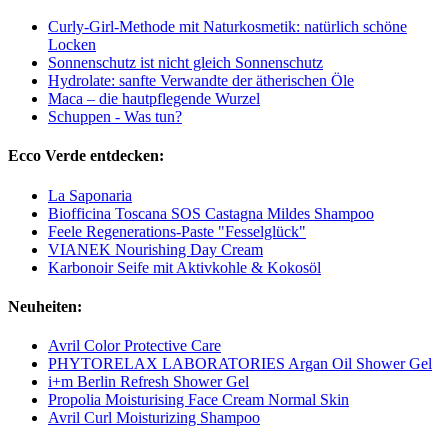
Curly-Girl-Methode mit Naturkosmetik: natürlich schöne
Locken
Sonnenschutz ist nicht gleich Sonnenschutz
Hydrolate: sanfte Verwandte der ätherischen Öle
Maca – die hautpflegende Wurzel
Schuppen - Was tun?
Ecco Verde entdecken:
La Saponaria
Biofficina Toscana SOS Castagna Mildes Shampoo
Feele Regenerations-Paste "Fesselglück"
VIANEK Nourishing Day Cream
Karbonoir Seife mit Aktivkohle & Kokosöl
Neuheiten:
Avril Color Protective Care
PHYTORELAX LABORATORIES Argan Oil Shower Gel
i+m Berlin Refresh Shower Gel
Propolia Moisturising Face Cream Normal Skin
Avril Curl Moisturizing Shampoo