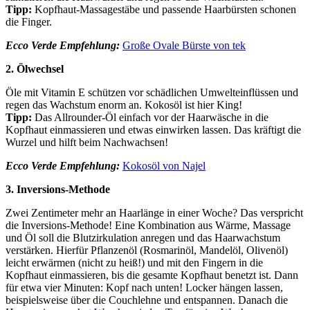
Tipp:
Kopfhaut-Massagestäbe und passende Haarbürsten schonen
die Finger.
Ecco Verde Empfehlung:
Große Ovale Bürste von tek
2. Ölwechsel
Öle mit Vitamin E schützen vor schädlichen Umwelteinflüssen und
regen das Wachstum enorm an. Kokosöl ist hier King!
Tipp:
Das Allrounder-Öl einfach vor der Haarwäsche in die
Kopfhaut einmassieren und etwas einwirken lassen. Das kräftigt die
Wurzel und hilft beim Nachwachsen!
Ecco Verde Empfehlung:
Kokosöl von Najel
3. Inversions-Methode
Zwei Zentimeter mehr an Haarlänge in einer Woche? Das verspricht
die Inversions-Methode! Eine Kombination aus Wärme, Massage
und Öl soll die Blutzirkulation anregen und das Haarwachstum
verstärken. Hierfür Pflanzenöl (Rosmarinöl, Mandelöl, Olivenöl)
leicht erwärmen (nicht zu heiß!) und mit den Fingern in die
Kopfhaut einmassieren, bis die gesamte Kopfhaut benetzt ist. Dann
für etwa vier Minuten: Kopf nach unten! Locker hängen lassen,
beispielsweise über die Couchlehne und entspannen. Danach die