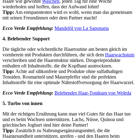
Haare wie gewohnt
Waschen
, jeden Tag für eine Woche
wiederholen und hoffen, dass der Aufwand lohnt!
Tipp:
Am entspanntesten wird es wohl, wenn man das gemeinsam
mit seinen Freundinnen oder dem Partner macht!
Ecco Verde Empfehlung:
Mandelöl von La Saponaria
4. Belebender Support
Die tägliche oder wöchentliche Haarroutine am besten gleich im
vornherein mit Produkten durchführen, die sich dem
Haarwachstum
verschreiben und die Haarstruktur stärken. Drogerieprodukte
enthalten oft Inhaltsstoffe, die die Kopfhaut austrocknen.
Tipp:
Achte auf silikonfreie und Produkte ohne sulfathaltigen
Tensiden. Rosmarinöl und Mauerpfeffer sind die perfekten
Inhaltsstoffe für eine optimale Nährstoffversorgung der Haarwurzel.
Ecco Verde Empfehlung:
Belebendes Haar-Tonikum von Weleda
5. Turbo von innen
Mit der richtigen Ernährung kann man viel Gutes für das Haar tun
und es beim Wachsen unterstützen. Lachs, Nüsse, Quinoa und
griechisches Joghurt sind hier deine Partner!
Tipp:
Zusätzlich zu Nahrungsergänzungsmittel, die die
Haargesundheit unterstützen, greifen - und den Haaren beim