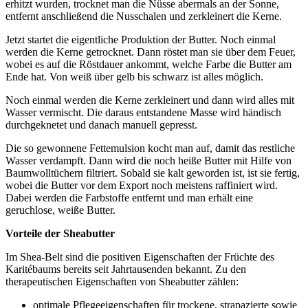
erhitzt wurden, trocknet man die Nüsse abermals an der Sonne,
entfernt anschließend die Nusschalen und zerkleinert die Kerne.
Jetzt startet die eigentliche Produktion der Butter. Noch einmal
werden die Kerne getrocknet. Dann röstet man sie über dem Feuer,
wobei es auf die Röstdauer ankommt, welche Farbe die Butter am
Ende hat. Von weiß über gelb bis schwarz ist alles möglich.
Noch einmal werden die Kerne zerkleinert und dann wird alles mit
Wasser vermischt. Die daraus entstandene Masse wird händisch
durchgeknetet und danach manuell gepresst.
Die so gewonnene Fettemulsion kocht man auf, damit das restliche
Wasser verdampft. Dann wird die noch heiße Butter mit Hilfe von
Baumwolltüchern filtriert. Sobald sie kalt geworden ist, ist sie fertig,
wobei die Butter vor dem Export noch meistens raffiniert wird.
Dabei werden die Farbstoffe entfernt und man erhält eine
geruchlose, weiße Butter.
Vorteile der Sheabutter
Im Shea-Belt sind die positiven Eigenschaften der Früchte des
Karitébaums bereits seit Jahrtausenden bekannt. Zu den
therapeutischen Eigenschaften von Sheabutter zählen:
optimale Pflegeeigenschaften für trockene, strapazierte sowie