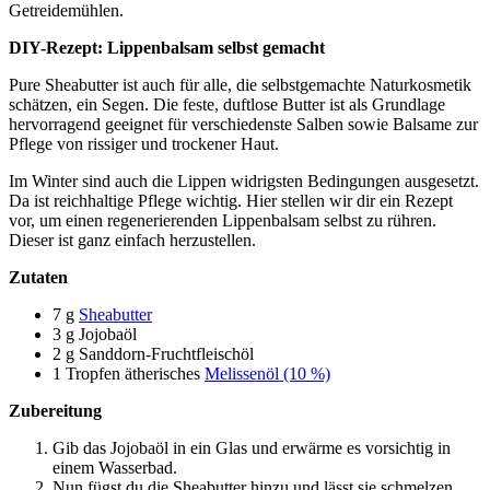
Getreidemühlen.
DIY-Rezept: Lippenbalsam selbst gemacht
Pure Sheabutter ist auch für alle, die selbstgemachte Naturkosmetik
schätzen, ein Segen. Die feste, duftlose Butter ist als Grundlage
hervorragend geeignet für verschiedenste Salben sowie Balsame zur
Pflege von rissiger und trockener Haut.
Im Winter sind auch die Lippen widrigsten Bedingungen ausgesetzt.
Da ist reichhaltige Pflege wichtig. Hier stellen wir dir ein Rezept
vor, um einen regenerierenden Lippenbalsam selbst zu rühren.
Dieser ist ganz einfach herzustellen.
Zutaten
7 g
Sheabutter
3 g Jojobaöl
2 g Sanddorn-Fruchtfleischöl
1 Tropfen ätherisches
Melissenöl (10 %)
Zubereitung
Gib das Jojobaöl in ein Glas und erwärme es vorsichtig in
einem Wasserbad.
Nun fügst du die Sheabutter hinzu und lässt sie schmelzen.