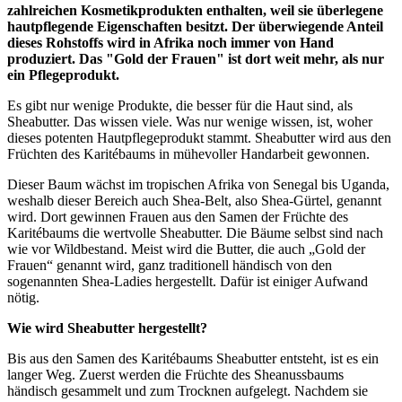
zahlreichen Kosmetikprodukten enthalten, weil sie überlegene
hautpflegende Eigenschaften besitzt. Der überwiegende Anteil
dieses Rohstoffs wird in Afrika noch immer von Hand
produziert. Das "Gold der Frauen" ist dort weit mehr, als nur
ein Pflegeprodukt.
Es gibt nur wenige Produkte, die besser für die Haut sind, als
Sheabutter. Das wissen viele. Was nur wenige wissen, ist, woher
dieses potenten Hautpflegeprodukt stammt. Sheabutter wird aus den
Früchten des Karitébaums in mühevoller Handarbeit gewonnen.
Dieser Baum wächst im tropischen Afrika von Senegal bis Uganda,
weshalb dieser Bereich auch Shea-Belt, also Shea-Gürtel, genannt
wird. Dort gewinnen Frauen aus den Samen der Früchte des
Karitébaums die wertvolle Sheabutter. Die Bäume selbst sind nach
wie vor Wildbestand. Meist wird die Butter, die auch „Gold der
Frauen“ genannt wird, ganz traditionell händisch von den
sogenannten Shea-Ladies hergestellt. Dafür ist einiger Aufwand
nötig.
Wie wird Sheabutter hergestellt?
Bis aus den Samen des Karitébaums Sheabutter entsteht, ist es ein
langer Weg. Zuerst werden die Früchte des Sheanussbaums
händisch gesammelt und zum Trocknen aufgelegt. Nachdem sie