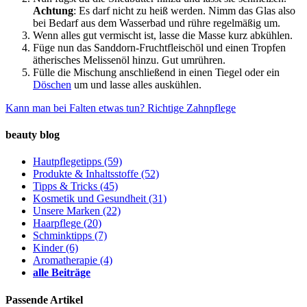
Achtung
: Es darf nicht zu heiß werden. Nimm das Glas also
bei Bedarf aus dem Wasserbad und rühre regelmäßig um.
Wenn alles gut vermischt ist, lasse die Masse kurz abkühlen.
Füge nun das Sanddorn-Fruchtfleischöl und einen Tropfen
ätherisches Melissenöl hinzu. Gut umrühren.
Fülle die Mischung anschließend in einen Tiegel oder ein
Döschen
um und lasse alles auskühlen.
Kann man bei Falten etwas tun?
Richtige Zahnpflege
beauty blog
Hautpflegetipps
(59)
Produkte & Inhaltsstoffe
(52)
Tipps & Tricks
(45)
Kosmetik und Gesundheit
(31)
Unsere Marken
(22)
Haarpflege
(20)
Schminktipps
(7)
Kinder
(6)
Aromatherapie
(4)
alle Beiträge
Passende Artikel