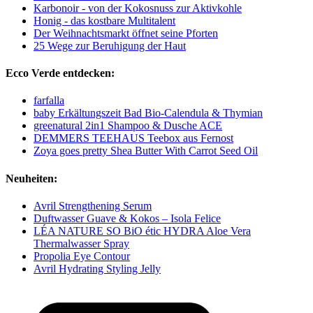
Karbonoir - von der Kokosnuss zur Aktivkohle
Honig - das kostbare Multitalent
Der Weihnachtsmarkt öffnet seine Pforten
25 Wege zur Beruhigung der Haut
Ecco Verde entdecken:
farfalla
baby Erkältungszeit Bad Bio-Calendula & Thymian
greenatural 2in1 Shampoo & Dusche ACE
DEMMERS TEEHAUS Teebox aus Fernost
Zoya goes pretty Shea Butter With Carrot Seed Oil
Neuheiten:
Avril Strengthening Serum
Duftwasser Guave & Kokos – Isola Felice
LÉA NATURE SO BiO étic HYDRA Aloe Vera
Thermalwasser Spray
Propolia Eye Contour
Avril Hydrating Styling Jelly