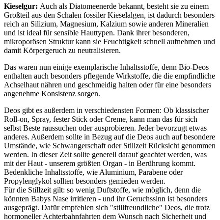
Kieselgur:
Auch als Diatomeenerde bekannt, besteht sie zu einem
Großteil aus den Schalen fossiler Kieselalgen, ist dadurch besonders
reich an Silizium, Magnesium, Kalzium sowie anderen Mineralien
und ist ideal für sensible Hauttypen. Dank ihrer besonderen,
mikroporösen Struktur kann sie Feuchtigkeit schnell aufnehmen und
damit Körpergeruch zu neutralisieren.
Das waren nun einige exemplarische Inhaltsstoffe, denn Bio-Deos
enthalten auch besonders pflegende Wirkstoffe, die die empfindliche
Achselhaut nähren und geschmeidig halten oder für eine besonders
angenehme Konsistenz sorgen.
Deos gibt es außerdem in verschiedensten Formen: Ob klassischer
Roll-on, Spray, fester Stick oder Creme, kann man das für sich
selbst Beste raussuchen oder ausprobieren. Jeder bevorzugt etwas
anderes. Außerdem sollte in Bezug auf die Deos auch auf besondere
Umstände, wie Schwangerschaft oder Stillzeit Rücksicht genommen
werden. In dieser Zeit sollte generell darauf geachtet werden, was
mit der Haut - unserem größten Organ - in Berührung kommt.
Bedenkliche Inhaltsstoffe, wie Aluminium, Parabene oder
Propylenglykol sollten besonders gemieden werden.
Für die Stillzeit gilt: so wenig Duftstoffe, wie möglich, denn die
könnten Babys Nase irritieren - und ihr Geruchssinn ist besonders
ausgeprägt. Dafür empfehlen sich "stillfreundliche" Deos, die trotz
hormoneller Achterbahnfahrten dem Wunsch nach Sicherheit und