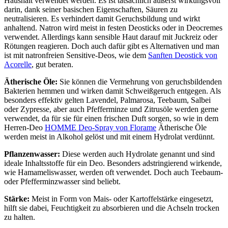
Haushalt verwendet werden. Es ist tatsächlich äußerst wirkungsvoll
darin, dank seiner basischen Eigenschaften, Säuren zu
neutralisieren. Es verhindert damit Geruchsbildung und wirkt
anhaltend. Natron wird meist in festen Deosticks oder in Deocremes
verwendet. Allerdings kann sensible Haut darauf mit Juckreiz oder
Rötungen reagieren. Doch auch dafür gibt es Alternativen und man
ist mit natronfreien Sensitive-Deos, wie dem
Sanften Deostick von
Acorelle
, gut beraten.
Ätherische Öle:
Sie können die Vermehrung von geruchsbildenden
Bakterien hemmen und wirken damit Schweißgeruch entgegen. Als
besonders effektiv gelten Lavendel, Palmarosa, Teebaum, Salbei
oder Zypresse, aber auch Pfefferminze und Zitrusöle werden gerne
verwendet, da für sie für einen frischen Duft sorgen, so wie in dem
Herren-Deo
HOMME Deo-Spray von Florame
Ätherische Öle
werden meist in Alkohol gelöst und mit einem Hydrolat verdünnt.
Pflanzenwasser:
Diese werden auch Hydrolate genannt und sind
ideale Inhaltsstoffe für ein Deo. Besonders adstringierend wirkende,
wie Hamameliswasser, werden oft verwendet. Doch auch Teebaum-
oder Pfefferminzwasser sind beliebt.
Stärke:
Meist in Form von Mais- oder Kartoffelstärke eingesetzt,
hilft sie dabei, Feuchtigkeit zu absorbieren und die Achseln trocken
zu halten.