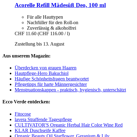
Acorelle
Refill Mädesüß Deo, 100 ml
Für alle Hauttypen
Nachfüller für den Roll-on
Zuverlässig & alkoholfrei
CHF 11.60
(CHF 116.00 / l)
Zustellung bis 13. August
Aus unserem Magazin:
Überdecken von grauen Haaren
Hautpflege-Hero Bakuchiol
Häufige Schönheitsfragen beantwortet
Pflegetipps für harte Männergesichter
Menstruationskappen - praktisch, hygienisch, unterschätzt
Ecco Verde entdecken:
Fitocose
lavera Straffende Tagespflege
CULTIVATOR'S Organic Herbal Hair Color Wine Red
KLAR Duschseife Kaffee
Organic Beauty Oil Starflower, Geranium & Lily