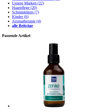
Unsere Marken
(22)
Haarpflege
(20)
Schminktipps
(7)
Kinder
(6)
Aromatherapie
(4)
alle Beiträge
Passende Artikel