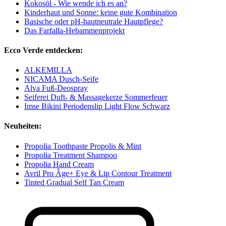
Kokosöl - Wie wende ich es an?
Kinderhaut und Sonne: keine gute Kombination
Basische oder pH-hautneutrale Hautpflege?
Das Farfalla-Hebammenprojekt
Ecco Verde entdecken:
ALKEMILLA
NICAMA Dusch-Seife
Alva Fuß-Deospray
Seiferei Duft- & Massagekerze Sommerfeuer
Imse Bikini Periodenslip Light Flow Schwarz
Neuheiten:
Propolia Toothpaste Propolis & Mint
Propolia Treatment Shampoo
Propolia Hand Cream
Avril Pro Âge+ Eye & Lip Contour Treatment
Tinted Gradual Self Tan Cream