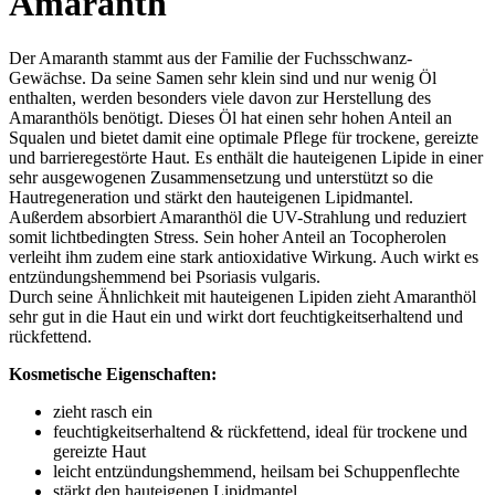
Amaranth
Der Amaranth stammt aus der Familie der Fuchsschwanz-
Gewächse. Da seine Samen sehr klein sind und nur wenig Öl
enthalten, werden besonders viele davon zur Herstellung des
Amaranthöls benötigt. Dieses Öl hat einen sehr hohen Anteil an
Squalen und bietet damit eine optimale Pflege für trockene, gereizte
und barrieregestörte Haut. Es enthält die hauteigenen Lipide in einer
sehr ausgewogenen Zusammensetzung und unterstützt so die
Hautregeneration und stärkt den hauteigenen Lipidmantel.
Außerdem absorbiert Amaranthöl die UV-Strahlung und reduziert
somit lichtbedingten Stress. Sein hoher Anteil an Tocopherolen
verleiht ihm zudem eine stark antioxidative Wirkung. Auch wirkt es
entzündungshemmend bei Psoriasis vulgaris.
Durch seine Ähnlichkeit mit hauteigenen Lipiden zieht Amaranthöl
sehr gut in die Haut ein und wirkt dort feuchtigkeitserhaltend und
rückfettend.
Kosmetische Eigenschaften:
zieht rasch ein
feuchtigkeitserhaltend & rückfettend, ideal für trockene und
gereizte Haut
leicht entzündungshemmend, heilsam bei Schuppenflechte
stärkt den hauteigenen Lipidmantel