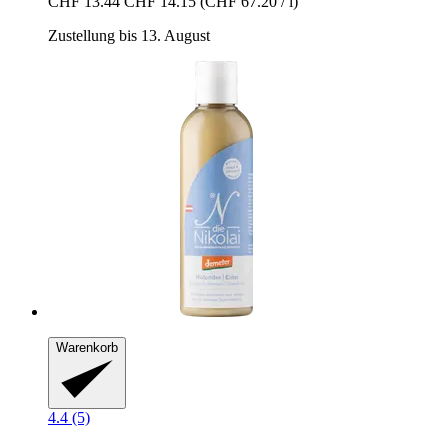
CHF 13.44
CHF 14.15
(CHF 67.20 / l)
Zustellung bis 13. August
Warenkorb
4.4 (5)