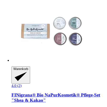
Warenkorb
4.0 (2)
FINigrana®
Bio NaPurKosmetik® Pflege-​Set
"Shea & Kakao"