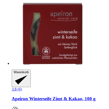
Warenkorb
3.8 (6)
Apeiron
Winterseife Zimt & Kakao, 100 g
-5%