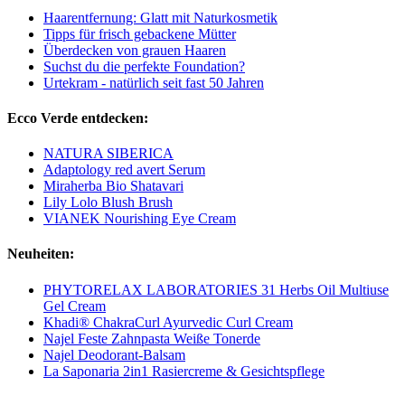
Haarentfernung: Glatt mit Naturkosmetik
Tipps für frisch gebackene Mütter
Überdecken von grauen Haaren
Suchst du die perfekte Foundation?
Urtekram - natürlich seit fast 50 Jahren
Ecco Verde entdecken:
NATURA SIBERICA
Adaptology red avert Serum
Miraherba Bio Shatavari
Lily Lolo Blush Brush
VIANEK Nourishing Eye Cream
Neuheiten:
PHYTORELAX LABORATORIES 31 Herbs Oil Multiuse
Gel Cream
Khadi® ChakraCurl Ayurvedic Curl Cream
Najel Feste Zahnpasta Weiße Tonerde
Najel Deodorant-Balsam
La Saponaria 2in1 Rasiercreme & Gesichtspflege