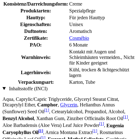
Konsistenz/Darreichungsform:
Creme
Produktarten:
Spezialpflege
Hauttyp:
Für jeden Hauttyp
Eigenschaften:
Unisex
Duftnoten:
Aromatisch
Zertifikate:
Cosmébio
PAO:
6 Monate
Kontakt mit Augen und
Warnhinweis:
Schleimhäuten vermeiden., Nicht
für Kinder geeignet
Kühl, trocken & lichtgeschützt
Lagerhinweis:
lagern
Verpackungsart:
Karton, Tube
Inhaltsstoffe (INCI)
Aqua, Caprylic/Capric Triglyceride, Glyceryl Stearat Citrat,
Dicaprylyl Ether,
Camphor
,
Glycerin
, Helianthus Annus
[1]
(Sunflower) Seed Oil
, Cetearylalcohol, Propandiol, Alcohol,
[1]
Benzyl Alcohol
, Xanthan Gum, Zinziber Officinalis Root Oil
,
[1]
Aloe Barbadensis (Aloe Vera) Leaf Juice Powder
,
Eugenia
[1]
[1]
Caryophyllus Oil
, Arnica Montana Extract
, Rosmarinus
[1]