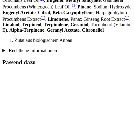
Officinalis Leaf Oil
,
Eugenol
,
Methyl Salicylate
, Gaultheria
[1]
Procumbens (Wintergreen) Leaf Oil
,
Pinene
, Sodium Hydroxyde,
Eugenyl Acetate
,
Citral
,
Beta-Caryophyllene
, Harpagophytum
[1]
[1]
Procumbens Extract
,
Limonene
, Panax Ginseng Root Extract
,
Linalool
,
Terpineol
,
Terpinolene
,
Geraniol
, Tocopherol (Vitamin
E),
Alpha-Terpinene
,
Geranyl Acetate
,
Citronellol
Zutat aus biologischem Anbau
Rechtliche Informationen
Passend dazu