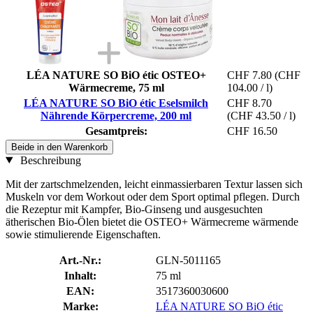
LÉA NATURE SO BiO étic OSTEO+
CHF 7.80
(CHF
Wärmecreme, 75 ml
104.00 / l)
LÉA NATURE SO BiO étic Eselsmilch
CHF 8.70
Nährende Körpercreme, 200 ml
(CHF 43.50 / l)
Gesamtpreis:
CHF 16.50
Beide in den Warenkorb
Beschreibung
Mit der zartschmelzenden, leicht einmassierbaren Textur lassen sich
Muskeln vor dem Workout oder dem Sport optimal pflegen. Durch
die Rezeptur mit Kampfer, Bio-Ginseng und ausgesuchten
ätherischen Bio-Ölen bietet die OSTEO+ Wärmecreme wärmende
sowie stimulierende Eigenschaften.
Art.-Nr.:
GLN-5011165
Inhalt:
75 ml
EAN:
3517360030600
Marke:
LÉA NATURE SO BiO étic