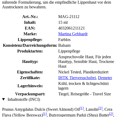
nährende Formulierung, um die empfindliche Lippenhaut vor dem
Austrocknen zu bewahren.
Art.-Nr.:
MAG-21112
Inhalt:
15 ml
EAN:
4032061211121
Marke:
Martina Gebhardt
Lippenpflege:
Farblos
Konsistenz/Darreichungsform:
Balsam
Produktarten:
Lippenpflege
Anspruchsvolle Haut, Für jeden
Hauttyp:
Hauttyp, Sensible Haut, Trockene
Haut
Eigenschaften:
Nickel Tested, Plastikreduziert
Zertifikate:
IHTK Tierversuchsfrei
,
Demeter
Kühl, trocken & lichtgeschützt
Lagerhinweis:
lagern
Verpackungsart:
Tiegel, Reisegröße - Travel Size
Inhaltsstoffe (INCI)
[1]
[2]
Prunus Amygdalus Dulcis (Sweet Almond) Oil
, Lanolin
, Cera
[1]
[2]
Flava (Yellow Beeswax)
, Butyrospermum Parkii (Shea) Butter
,