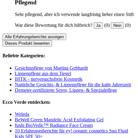
Pflegend
Sehr pflegend, aber ich verwende langfristig lieber einen Stift
War diese Bewertung für dich hilfreich?
(0)
(0)
Ja
Nein
Alle Erfahrungsberichte anzeigen
Dieses Produkt bewerten
Beliebte Kategorien:
Gesichtspflege von Martina Gebhardt
Lippenpflege aus dem Tiegel
IHTK - tierversuchsfreie Kosmetik
Natürliche Gesichts- & Lippenpflege für die kalte Jahreszeit
Demeter-zertifizierte Seren, Lippen- & Spezialpflege
Ecco Verde entdecken:
Weleda
BeWell Green Mandelic Acid Exfoliating Gel
fushi BioVedic™ Radiance Face Cream
10 Erfahrungsberichte für ey! organic cosmetics Sun Fluid
Kids SPF 50+