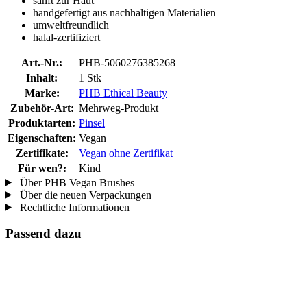
sanft zur Haut
handgefertigt aus nachhaltigen Materialien
umweltfreundlich
halal-zertifiziert
Art.-Nr.:
PHB-5060276385268
Inhalt:
1 Stk
Marke:
PHB Ethical Beauty
Zubehör-Art:
Mehrweg-Produkt
Produktarten:
Pinsel
Eigenschaften:
Vegan
Zertifikate:
Vegan ohne Zertifikat
Für wen?:
Kind
Über PHB Vegan Brushes
Über die neuen Verpackungen
Rechtliche Informationen
Passend dazu