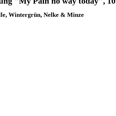
ung "My Pain no way today", 10
lle, Wintergrün, Nelke & Minze