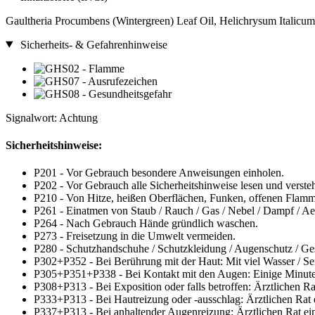
Gaultheria Procumbens (Wintergreen) Leaf Oil, Helichrysum Italicu
Sicherheits- & Gefahrenhinweise
Signalwort: Achtung
Sicherheitshinweise:
P201 - Vor Gebrauch besondere Anweisungen einholen.
P202 - Vor Gebrauch alle Sicherheitshinweise lesen und verste
P210 - Von Hitze, heißen Oberflächen, Funken, offenen Flamm
P261 - Einatmen von Staub / Rauch / Gas / Nebel / Dampf / Ae
P264 - Nach Gebrauch Hände gründlich waschen.
P273 - Freisetzung in die Umwelt vermeiden.
P280 - Schutzhandschuhe / Schutzkleidung / Augenschutz / Ges
P302+P352 - Bei Berührung mit der Haut: Mit viel Wasser / Se
P305+P351+P338 - Bei Kontakt mit den Augen: Einige Minuten 
P308+P313 - Bei Exposition oder falls betroffen: Ärztlichen Rat
P333+P313 - Bei Hautreizung oder -ausschlag: Ärztlichen Rat e
P337+P313 - Bei anhaltender Augenreizung: Ärztlichen Rat einh