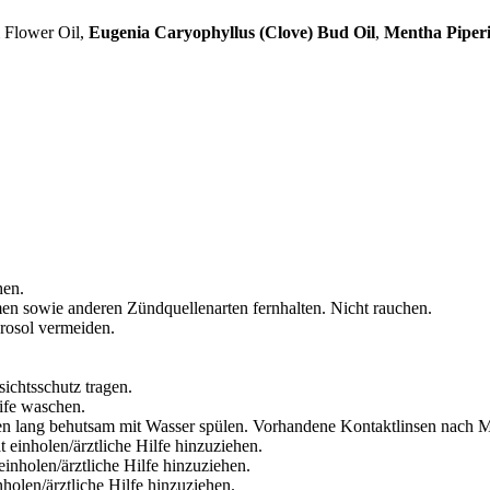
m Flower Oil,
Eugenia Caryophyllus (Clove) Bud Oil
,
Mentha Piperi
hen.
en sowie anderen Zündquellenarten fernhalten. Nicht rauchen.
rosol vermeiden.
ichtsschutz tragen.
ife waschen.
lang behutsam mit Wasser spülen. Vorhandene Kontaktlinsen nach Mög
 einholen/ärztliche Hilfe hinzuziehen.
inholen/ärztliche Hilfe hinzuziehen.
olen/ärztliche Hilfe hinzuziehen.