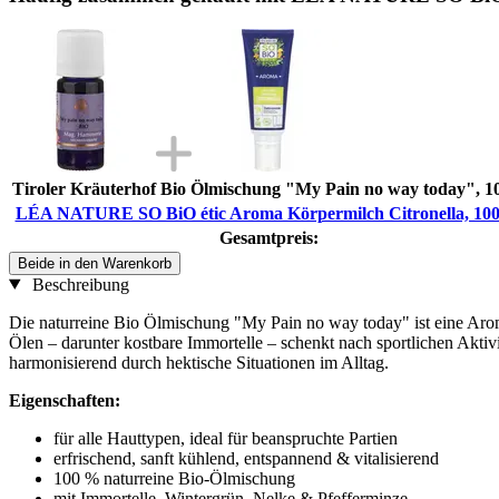
Tiroler Kräuterhof Bio Ölmischung "My Pain no way today", 1
LÉA NATURE SO BiO étic Aroma Körpermilch Citronella, 100
Gesamtpreis:
Beide in den Warenkorb
Beschreibung
Die naturreine Bio Ölmischung "My Pain no way today" ist eine Aro
Ölen – darunter kostbare Immortelle – schenkt nach sportlichen Aktivi
harmonisierend durch hektische Situationen im Alltag.
Eigenschaften:
für alle Hauttypen, ideal für beanspruchte Partien
erfrischend, sanft kühlend, entspannend & vitalisierend
100 % naturreine Bio-Ölmischung
mit Immortelle, Wintergrün, Nelke & Pfefferminze