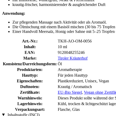
krautig-frischer, harmonisierender & ausgleichender Duft
Anwendung:
Zur pflegenden Massage nach Aktivität oder als Aromaöl.
Die Ölmischung mit einem Basisöl mischen (30 bis 75 Tropfen
Einer Handvoll Meersalz, Honig oder Sahne mit 5–25 Tropfen 
Art.-Nr.:
TKH-AO-OM-0056
Inhalt:
10 ml
EAN:
9120048255246
Marke:
Tiroler Kräuterhof
Konsistenz/Darreichungsform:
Öl
Produktarten:
Aromatherapie
Hauttyp:
Für jeden Hauttyp
Eigenschaften:
Plastikreduziert, Unisex, Vegan
Duftnoten:
Krautig / Aromatisch
Zertifikate:
EU-Bio Siegel
,
Vegan ohne Zertifik
Warnhinweis:
Dieses Produkt sollte während der 
Lagerhinweis:
Kühl, trocken & lichtgeschützt lage
Verpackungsart:
Flasche, Glas
Inhaltsstoffe (INCI)