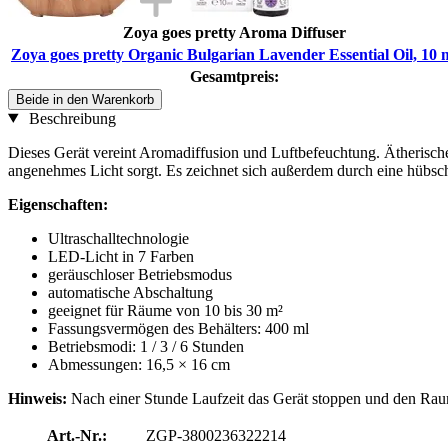
Zoya goes pretty Aroma Diffuser
Zoya goes pretty Organic Bulgarian Lavender Essential Oil, 10 
Gesamtpreis:
Beide in den Warenkorb
Beschreibung
Dieses Gerät vereint Aromadiffusion und Luftbefeuchtung. Ätherische
angenehmes Licht sorgt. Es zeichnet sich außerdem durch eine hübsche
Eigenschaften:
Ultraschalltechnologie
LED-Licht in 7 Farben
geräuschloser Betriebsmodus
automatische Abschaltung
geeignet für Räume von 10 bis 30 m²
Fassungsvermögen des Behälters: 400 ml
Betriebsmodi: 1 / 3 / 6 Stunden
Abmessungen: 16,5 × 16 cm
Hinweis:
Nach einer Stunde Laufzeit das Gerät stoppen und den Rau
Art.-Nr.:
ZGP-3800236322214