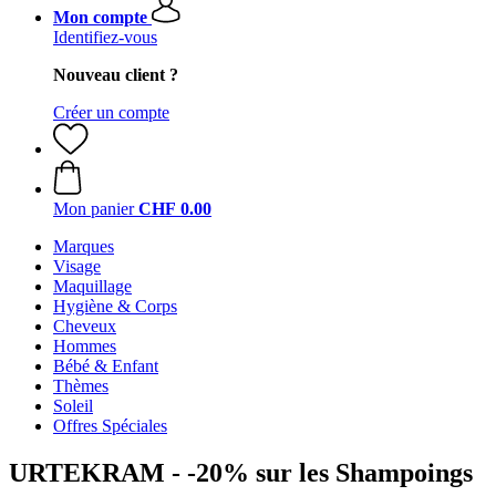
Mon compte
Identifiez-vous
Nouveau client ?
Créer un compte
Mon panier
CHF 0.00
Marques
Visage
Maquillage
Hygiène & Corps
Cheveux
Hommes
Bébé & Enfant
Thèmes
Soleil
Offres Spéciales
URTEKRAM - -20% sur les Shampoings