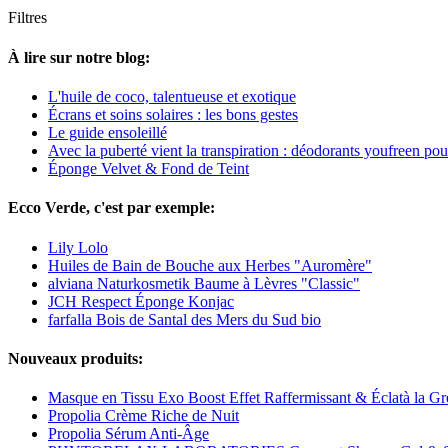
Filtres
À lire sur notre blog:
L'huile de coco, talentueuse et exotique
Écrans et soins solaires : les bons gestes
Le guide ensoleillé
Avec la puberté vient la transpiration : déodorants youfreen po
Éponge Velvet & Fond de Teint
Ecco Verde, c'est par exemple:
Lily Lolo
Huiles de Bain de Bouche aux Herbes "Auromère"
alviana Naturkosmetik Baume à Lèvres "Classic"
JCH Respect Éponge Konjac
farfalla Bois de Santal des Mers du Sud bio
Nouveaux produits:
Masque en Tissu Exo Boost Effet Raffermissant & Éclatà la G
Propolia Crème Riche de Nuit
Propolia Sérum Anti-Âge