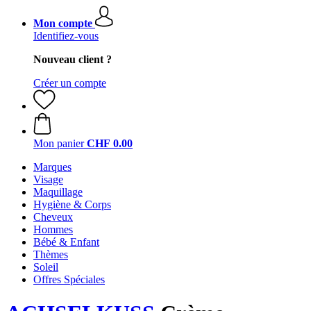
Mon compte
Identifiez-vous
Nouveau client ?
Créer un compte
Mon panier
CHF 0.00
Marques
Visage
Maquillage
Hygiène & Corps
Cheveux
Hommes
Bébé & Enfant
Thèmes
Soleil
Offres Spéciales