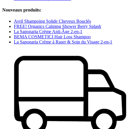
Nouveaux produits:
Avril Shampoing Solide Cheveux Bouclés
FREE! Organics Calming Shower Berry Splash
La Saponaria Crème Anti-Âge 2-en-1
BEMA COSMETICI Hair Loss Shampoo
La Saponaria Crème à Raser & Soin du Visage 2-en-1