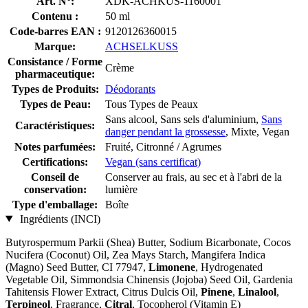
Art. N°:
XDK-ACHKUS-1160001
Contenu :
50 ml
Code-barres EAN :
9120126360015
Marque:
ACHSELKUSS
Consistance / Forme
Crème
pharmaceutique:
Types de Produits:
Déodorants
Types de Peau:
Tous Types de Peaux
Sans alcool, Sans sels d'aluminium,
Sans
Caractéristiques:
danger pendant la grossesse
, Mixte, Vegan
Notes parfumées:
Fruité, Citronné / Agrumes
Certifications:
Vegan (sans certificat)
Conseil de
Conserver au frais, au sec et à l'abri de la
conservation:
lumière
Type d'emballage:
Boîte
Ingrédients (INCI)
Butyrospermum Parkii (Shea) Butter, Sodium Bicarbonate, Cocos
Nucifera (Coconut) Oil, Zea Mays Starch, Mangifera Indica
(Magno) Seed Butter, CI 77947,
Limonene
, Hydrogenated
Vegetable Oil, Simmondsia Chinensis (Jojoba) Seed Oil, Gardenia
Tahitensis Flower Extract, Citrus Dulcis Oil,
Pinene
,
Linalool
,
Terpineol
, Fragrance,
Citral
, Tocopherol (Vitamin E)