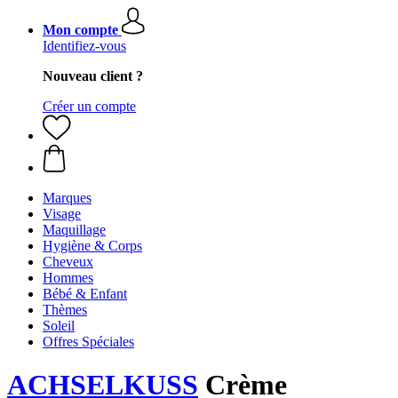
Mon compte
Identifiez-vous
Nouveau client ?
Créer un compte
Marques
Visage
Maquillage
Hygiène & Corps
Cheveux
Hommes
Bébé & Enfant
Thèmes
Soleil
Offres Spéciales
ACHSELKUSS
Crème