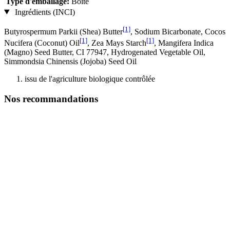
Type d'emballage:
Boîte
Ingrédients (INCI)
[1]
Butyrospermum Parkii (Shea) Butter
, Sodium Bicarbonate, Cocos
[1]
[1]
Nucifera (Coconut) Oil
, Zea Mays Starch
, Mangifera Indica
(Magno) Seed Butter, CI 77947, Hydrogenated Vegetable Oil,
Simmondsia Chinensis (Jojoba) Seed Oil
issu de l'agriculture biologique contrôlée
Nos recommandations