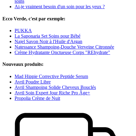
soins
Ai-je vraiment besoin d'un soin pour les yeux ?
Ecco Verde, c'est par exemple:
PUKKA
La Saponaria Set Soins pour Bébé
Najel Savon Noir à l'Huile d'Argan
Natessance Shampoing-Douche Verveine Citronnée
Crème Hydratante Onctueuse Corps "REhydrate"
Nouveaux produits:
Mad Hippie Corrective Peptide Serum
Avril Poudre Libre
Avril Shampoing Solide Cheveux Bouclés
Avril Soin Expert Jour Riche Pro Âge+
Propolia Crème de Nuit