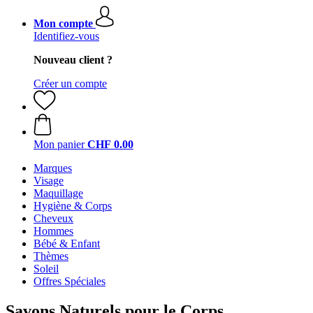
Mon compte
Identifiez-vous
Nouveau client ?
Créer un compte
Mon panier
CHF 0.00
Marques
Visage
Maquillage
Hygiène & Corps
Cheveux
Hommes
Bébé & Enfant
Thèmes
Soleil
Offres Spéciales
Savons Naturels pour le Corps