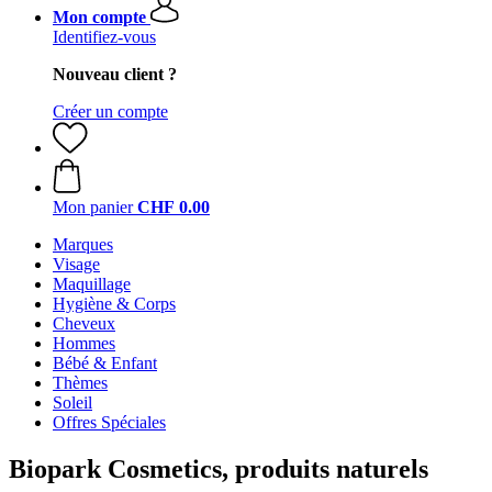
Mon compte
Identifiez-vous
Nouveau client ?
Créer un compte
Mon panier
CHF 0.00
Marques
Visage
Maquillage
Hygiène & Corps
Cheveux
Hommes
Bébé & Enfant
Thèmes
Soleil
Offres Spéciales
Biopark Cosmetics, produits naturels