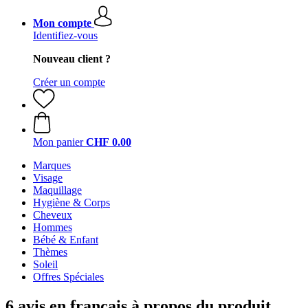
Mon compte
Identifiez-vous
Nouveau client ?
Créer un compte
Mon panier
CHF 0.00
Marques
Visage
Maquillage
Hygiène & Corps
Cheveux
Hommes
Bébé & Enfant
Thèmes
Soleil
Offres Spéciales
6 avis en français à propos du produit