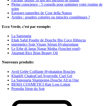
Farfalla, depuis 30 ans des parfums de qualité
Pleine conscience - 5 conseils pour optimiser votre routine de
soins
Éponges naturelles de Cose della Natura
Argiles : poudres colorées ou miracles cosmétiques ?
Ecco Verde, c'est par exemple:
La Saponaria
Eliah Sahil Poudre de Douche Bio Coco Hibiscus
puremetics Soin Visage Sérum Hyaluronique
Le Erbe di Janas Nagar Motha (Souchet rond)
Akamuti Rice Bran Beauty Oil
Nouveaux produits:
Avril Gelée Coiffante Hydratation Boucles
Khadi® ChakraCurl Ayurvedic Curl Gel
La Saponaria Shampoing-Douche All in One
BEMA COSMETICI Hair Loss Lotion
Propolia Sirop du Soir