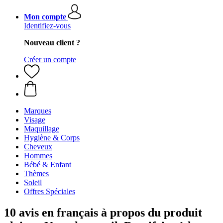
Mon compte
Identifiez-vous
Nouveau client ?
Créer un compte
Marques
Visage
Maquillage
Hygiène & Corps
Cheveux
Hommes
Bébé & Enfant
Thèmes
Soleil
Offres Spéciales
10 avis en français à propos du produit