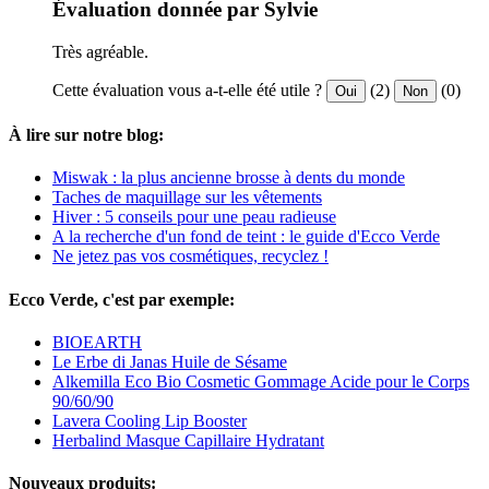
Évaluation donnée par Sylvie
Très agréable.
Cette évaluation vous a-t-elle été utile ?
(2)
(0)
Oui
Non
À lire sur notre blog:
Miswak : la plus ancienne brosse à dents du monde
Taches de maquillage sur les vêtements
Hiver : 5 conseils pour une peau radieuse
A la recherche d'un fond de teint : le guide d'Ecco Verde
Ne jetez pas vos cosmétiques, recyclez !
Ecco Verde, c'est par exemple:
BIOEARTH
Le Erbe di Janas Huile de Sésame
Alkemilla Eco Bio Cosmetic Gommage Acide pour le Corps
90/60/90
Lavera Cooling Lip Booster
Herbalind Masque Capillaire Hydratant
Nouveaux produits: