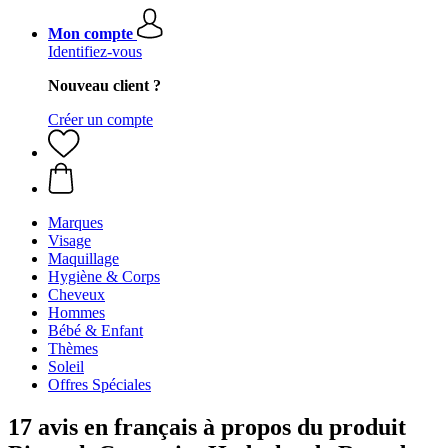
Mon compte
Identifiez-vous
Nouveau client ?
Créer un compte
Marques
Visage
Maquillage
Hygiène & Corps
Cheveux
Hommes
Bébé & Enfant
Thèmes
Soleil
Offres Spéciales
17 avis en français à propos du produit