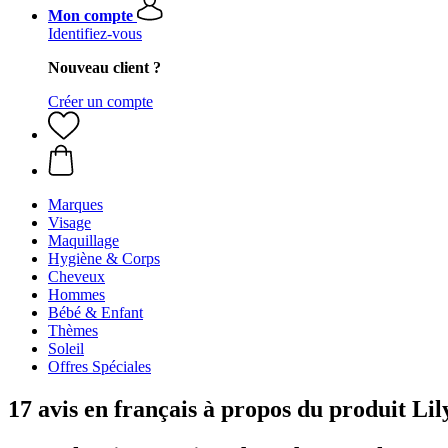
Mon compte
Identifiez-vous
Nouveau client ?
Créer un compte
Marques
Visage
Maquillage
Hygiène & Corps
Cheveux
Hommes
Bébé & Enfant
Thèmes
Soleil
Offres Spéciales
17 avis en français à propos du produit Li