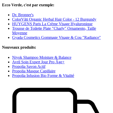
Ecco Verde, c'est par exemple:
Dr. Bronner's
ColorVãti Organic Herbal Hair Color - 12 Burgundy
HUYGENS Paris La Crème Visage Hyaluronique
Trousse de Toilette Plate "Charly" Ornamento, Taille
Moyenne
Gyada Cosmetics Gommage Visage & Cou "Radiance"
Nouveaux produits:
Niyok Shampoo Moisture & Balance
Avril Soin Expert Jour Pro Âge+
Propolia Savon Actif
Propolia Masque Capillaire
Propolia Infusion Bio Forme & Vitalité