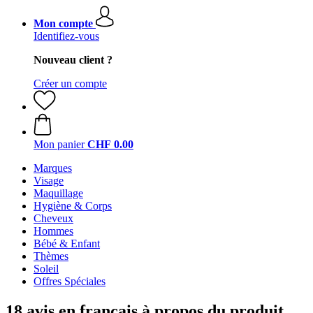
Mon compte
Identifiez-vous
Nouveau client ?
Créer un compte
Mon panier
CHF 0.00
Marques
Visage
Maquillage
Hygiène & Corps
Cheveux
Hommes
Bébé & Enfant
Thèmes
Soleil
Offres Spéciales
18 avis en français à propos du produit