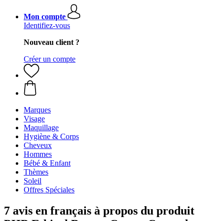
Mon compte
Identifiez-vous
Nouveau client ?
Créer un compte
Marques
Visage
Maquillage
Hygiène & Corps
Cheveux
Hommes
Bébé & Enfant
Thèmes
Soleil
Offres Spéciales
7 avis en français à propos du produit