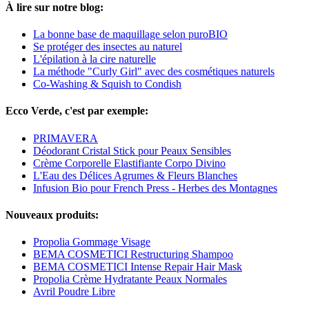
À lire sur notre blog:
La bonne base de maquillage selon puroBIO
Se protéger des insectes au naturel
L'épilation à la cire naturelle
La méthode "Curly Girl" avec des cosmétiques naturels
Co-Washing & Squish to Condish
Ecco Verde, c'est par exemple:
PRIMAVERA
Déodorant Cristal Stick pour Peaux Sensibles
Crème Corporelle Elastifiante Corpo Divino
L'Eau des Délices Agrumes & Fleurs Blanches
Infusion Bio pour French Press - Herbes des Montagnes
Nouveaux produits:
Propolia Gommage Visage
BEMA COSMETICI Restructuring Shampoo
BEMA COSMETICI Intense Repair Hair Mask
Propolia Crème Hydratante Peaux Normales
Avril Poudre Libre