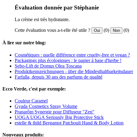
Évaluation donnée par Stéphanie
La crème est très hydratante.
Cette évaluation vous a-t-elle été utile ?
(0)
(0)
Oui
Non
À lire sur notre blog:
Cosmétiques : quelle différence entre cruelty-free et vegan ?
Packagings plus écologiques : le papier à base d'herbe !
Sebo-Lift de Domus Olea Toscana
Produktkennzeichnungen - über die Mindesthaltbarkeitsdauer
Farfalla, depuis 30 ans des parfums de qualité
Ecco Verde, c'est par exemple:
Couleur Caramel
Gyada Cosmetics Spray Volume
Pranarôm Synergie pour Diffuseur "Zen"
UOGA UOGA Seriously Big Protective Stick
estelle & thild Bergamot Patchouli Hand & Body Lotion
Nouveaux produits: