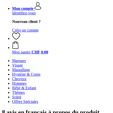
Mon compte
Identifiez-vous
Nouveau client ?
Créer un compte
Mon panier
CHF 0.00
Marques
Visage
Maquillage
Hygiène & Corps
Cheveux
Hommes
Bébé & Enfant
Thèmes
Soleil
Offres Spéciales
8 avis en français à propos du produit