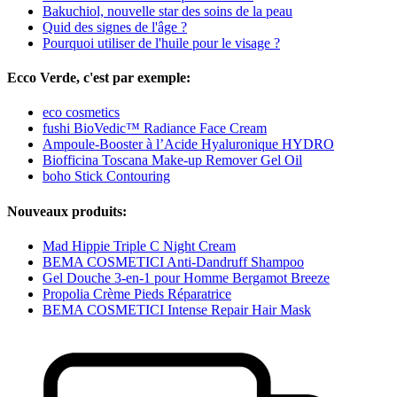
Bakuchiol, nouvelle star des soins de la peau
Quid des signes de l'âge ?
Pourquoi utiliser de l'huile pour le visage ?
Ecco Verde, c'est par exemple:
eco cosmetics
fushi BioVedic™ Radiance Face Cream
Ampoule-Booster à l’Acide Hyaluronique HYDRO
Biofficina Toscana Make-up Remover Gel Oil
boho Stick Contouring
Nouveaux produits:
Mad Hippie Triple C Night Cream
BEMA COSMETICI Anti-Dandruff Shampoo
Gel Douche 3-en-1 pour Homme Bergamot Breeze
Propolia Crème Pieds Réparatrice
BEMA COSMETICI Intense Repair Hair Mask