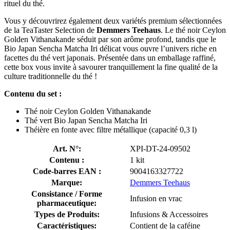
rituel du thé.
Vous y découvrirez également deux variétés premium sélectionnées
de la TeaTaster Selection de
Demmers Teehaus
. Le thé noir Ceylon
Golden Vithanakande séduit par son arôme profond, tandis que le
Bio Japan Sencha Matcha Iri délicat vous ouvre l’univers riche en
facettes du thé vert japonais. Présentée dans un emballage raffiné,
cette box vous invite à savourer tranquillement la fine qualité de la
culture traditionnelle du thé !
Contenu du set :
Thé noir Ceylon Golden Vithanakande
Thé vert Bio Japan Sencha Matcha Iri
Théière en fonte avec filtre métallique (capacité 0,3 l)
Art. N°:
XPI-DT-24-09502
Contenu :
1 kit
Code-barres EAN :
9004163327722
Marque:
Demmers Teehaus
Consistance / Forme
Infusion en vrac
pharmaceutique:
Types de Produits:
Infusions & Accessoires
Caractéristiques:
Contient de la caféine