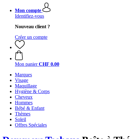
Mon compte
Identifiez-vous
Nouveau client ?
Créer un compte
Mon panier
CHF 0.00
Marques
Visage
Maquillage
Hygiène & Corps
Cheveux
Hommes
Bébé & Enfant
Thèmes
Soleil
Offres Spéciales