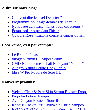
À lire sur notre blog:
Que veut dire le label Demeter ?
Programme pour sage-femmes de Farfalla
Nettoyage du visage : faites-vous ces erreurs ?
Écrans solaires pendant l'hiver
Octobre Rose - Luttons contre le cancer du sein
Ecco Verde, c'est par exemple:
Le Erbe di Janas
trilogy Vitamin C+ Super Serum
CMD Naturkosmetik Lait Nettoyant "Neutral"
Allegro Natura Perlite Body Scrub
Miss W Pro Poudre de Soie HD
Nouveaux produits:
Weleda Clear & Pure Skin Serum Booster Drops
Propolia Lotion Tonique
Avril Crayon Fixateur Sourcils
Khadi® ChakraCurl Ayurvedic Curl Shampoo
BEMA COSMETICI Intense Repair Hair Mask