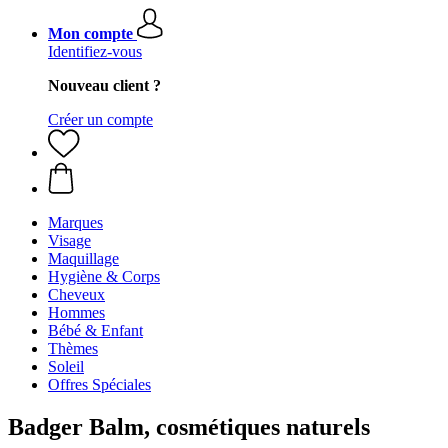
Mon compte
Identifiez-vous
Nouveau client ?
Créer un compte
Marques
Visage
Maquillage
Hygiène & Corps
Cheveux
Hommes
Bébé & Enfant
Thèmes
Soleil
Offres Spéciales
Badger Balm, cosmétiques naturels