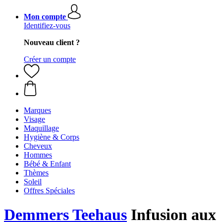
Mon compte
Identifiez-vous
Nouveau client ?
Créer un compte
Marques
Visage
Maquillage
Hygiène & Corps
Cheveux
Hommes
Bébé & Enfant
Thèmes
Soleil
Offres Spéciales
Demmers Teehaus
Infusion aux