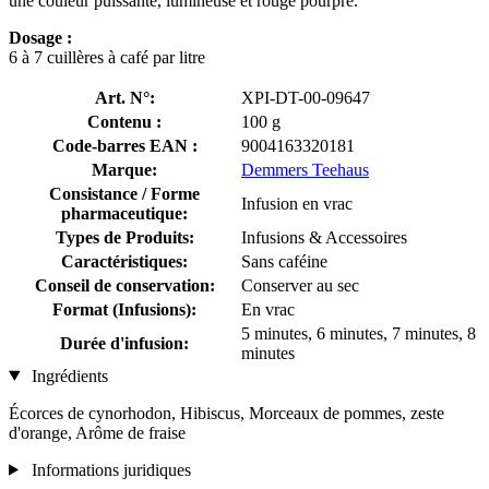
une couleur puissante, lumineuse et rouge pourpre.
Dosage :
6 à 7 cuillères à café par litre
Art. N°:
XPI-DT-00-09647
Contenu :
100 g
Code-barres EAN :
9004163320181
Marque:
Demmers Teehaus
Consistance / Forme
Infusion en vrac
pharmaceutique:
Types de Produits:
Infusions & Accessoires
Caractéristiques:
Sans caféine
Conseil de conservation:
Conserver au sec
Format (Infusions):
En vrac
5 minutes, 6 minutes, 7 minutes, 8
Durée d'infusion:
minutes
Ingrédients
Écorces de cynorhodon, Hibiscus, Morceaux de pommes, zeste
d'orange, Arôme de fraise
Informations juridiques