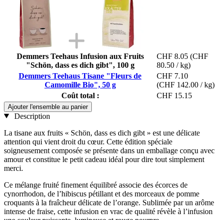
Demmers Teehaus Infusion aux Fruits
CHF 8.05
(CHF
"Schön, dass es dich gibt", 100 g
80.50 / kg)
Demmers Teehaus Tisane "Fleurs de
CHF 7.10
Camomille Bio", 50 g
(CHF 142.00 / kg)
Coût total :
CHF 15.15
Ajouter l'ensemble au panier
Description
La tisane aux fruits « Schön, dass es dich gibt » est une délicate
attention qui vient droit du cœur. Cette édition spéciale
soigneusement composée se présente dans un emballage conçu avec
amour et constitue le petit cadeau idéal pour dire tout simplement
merci.
Ce mélange fruité finement équilibré associe des écorces de
cynorrhodon, de l’hibiscus pétillant et des morceaux de pomme
croquants à la fraîcheur délicate de l’orange. Sublimée par un arôme
intense de fraise, cette infusion en vrac de qualité révèle à l’infusion