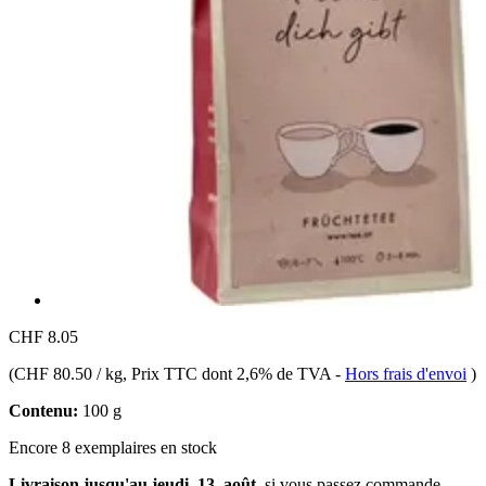
CHF 8.05
(
CHF 80.50 / kg
, Prix TTC dont 2,6% de TVA
-
Hors frais d'envoi
)
Contenu:
100 g
Encore 8 exemplaires en stock
Livraison jusqu'au jeudi, 13. août
, si vous passez commande